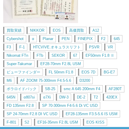
買取実績
NIKKOR
EOS
高価買取
A12
Cybershot
α
Planar
PEN
FINEPIX
F2
645
F3
F-1
HTCVIVE.オキュラスリフト
PSVR
VR
Nikomat FTn
FTb
SEKOR
67
EF50mm F1.8 Ⅱ
Super-Takumar
EF28-70mm F2.8L USM
ビューファインダー
FL 50mm F1.8
EOS 7D
BG-E7
M6
AF ZOOM 75-300mm F4.5-5.6
D3200
ポラロイドバック
SB-25
smc A 645 200mm F4
AF280T
645N
α807si
α7Xi
DW-3
DE-2
T2
420EX
FD 135mm F2.8
SP 70-300mm F4-5.6 Di VC USD
SP 24-70mm F2.8 DI VC USD
EF28-135mm F3.5-5.6 IS USM
F-801
S2
EF16-35mm F2.8L USM
EOS KISS