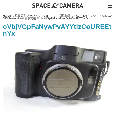
内
HOME
取扱買取ブランド
FUJI（フジ）買取情報
FUJIFILM – フジフィルム GA
容
645 Professional 買取実績
oVbjVGpFaNywPvAYYtizCoUREEtnYx
を
ス
oVbjVGpFaNywPvAYYtizCoUREEt
キ
ッ
nYx
プ