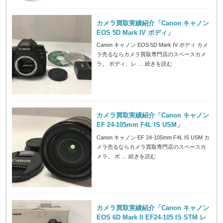
カメラ買取実績紹介「Canon キャノン
EOS 5D Mark IV ボディ」
Canon キャノン EOS 5D Mark IV ボディ カメ
ラ売るならカメラ買取専門店のスペースカメ
ラ。 ボディ、レ …
続きを読む
カメラ買取実績紹介「Canon キャノン
EF 24-105mm F4L IS USM」
Canon キャノン EF 24-105mm F4L IS USM カ
メラ売るならカメラ買取専門店のスペースカ
メラ。 ボ …
続きを読む
カメラ買取実績紹介「Canon キャノン
EOS 6D Mark II EF24-105 IS STM レ