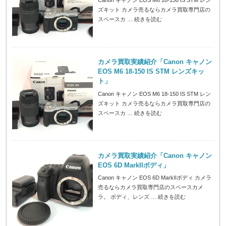
ズキット カメラ売るならカメラ買取専門店の
スペースカ …
続きを読む
カメラ買取実績紹介「Canon キャノン
EOS M6 18-150 IS STM レンズキッ
ト」
Canon キャノン EOS M6 18-150 IS STM レン
ズキット カメラ売るならカメラ買取専門店の
スペースカ …
続きを読む
カメラ買取実績紹介「Canon キャノン
EOS 6D MarkIIボディ」
Canon キャノン EOS 6D MarkIIボディ カメラ
売るならカメラ買取専門店のスペースカメ
ラ。 ボディ、レンズ …
続きを読む