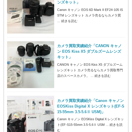
ンズキット」
Canon キャノン EOS 6D Mark II EF24-105 IS
STM レンズキット カメラ売るならカメラ買
…
続きを読む
カメラ買取実績紹介「CANON キャノ
ン EOS Kiss X5 ダブルズームレンズ
キット」
CANON キャノン EOS Kiss X5 ダブルズーム
レンズキット カメラ売るならカメラ買取専門
店のスペースカメラ。 …
続きを読む
カメラ買取実績紹介「Canon キャノン
EOSKiss Digital X レンズキット(EF-S
15-55mm 3.5-5.6Ⅱ USM)」
Canon キャノン EOSKiss Digital X レンズキッ
ト(EF-S15-55mm 3.5-5.6Ⅱ USM …
続きを読
む