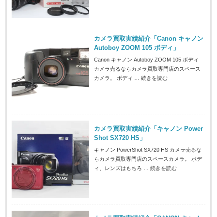
カメラ買取実績紹介「Canon キャノン
Autoboy ZOOM 105 ボディ」
Canon キャノン Autoboy ZOOM 105 ボディ
カメラ売るならカメラ買取専門店のスペース
カメラ。 ボディ …
続きを読む
カメラ買取実績紹介「キャノン Power
Shot SX720 HS」
キャノン PowerShot SX720 HS カメラ売るな
らカメラ買取専門店のスペースカメラ。 ボデ
ィ、レンズはもちろ …
続きを読む