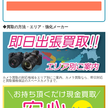
送信
◆買取の方法・エリア・強化メーカー
カメラ買取の対応地域をエリア別にご案内。カメラ買取なら、即日対応
と買取価格保証のスペースカメラまで。