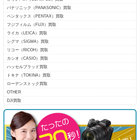
パナソニック（PANASONIC）買取
ペンタックス（PENTAX）買取
フジフィルム（FUJI）買取
ライカ（LEICA）買取
シグマ（SIGMA）買取
リコー（RICOH）買取
カシオ（CASIO）買取
ハッセルブラッド買取
トキナ（TOKINA）買取
ローデンストック買取
OTHER
DJI買取