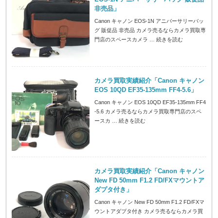
非売品」
Canon キャノン EOS-1N アニバーサリーバッ
グ 販促品 非売品 カメラ売るならカメラ買取専
門店のスペースカメラ …
続きを読む
カメラ買取実績紹介「Canon キャノン
EOS 10QD EF35-135mm FF4-5.6」
Canon キャノン EOS 10QD EF35-135mm FF4
-5.6 カメラ売るならカメラ買取専門店のスペ
ースカ …
続きを読む
カメラ買取実績紹介「Canon キャノン
New FD 50mm F1.2 FD/FXマウントア
ダプタ付き」
Canon キャノン New FD 50mm F1.2 FD/FXマ
ウントアダプタ付き カメラ売るならカメラ買