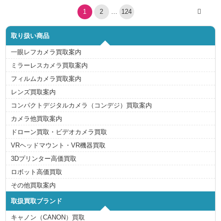
o
投
r
1
2
…
124
稿
i
の
e
ペ
s
ー
取り扱い商品
ジ
送
一眼レフカメラ買取案内
り
ミラーレスカメラ買取案内
フィルムカメラ買取案内
レンズ買取案内
コンパクトデジタルカメラ（コンデジ）買取案内
カメラ他買取案内
ドローン買取・ビデオカメラ買取
VRヘッドマウント・VR機器買取
3Dプリンター高価買取
ロボット高価買取
その他買取案内
取扱買取ブランド
キャノン（CANON）買取