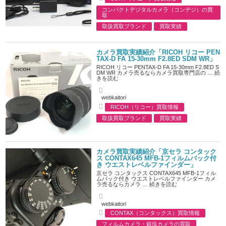
t
C
h
コンパクトデジタルカメラ（コンデジ）の買
a
o
取
t
r
e
取扱買取ブランド
買取実績
g
o
r
カメラ買取実績紹介「RICOH リコー PEN
i
TAX-D FA 15-30mm F2.8ED SDM WR」
e
s
RICOH リコー PENTAX-D FA 15-30mm F2.8ED S
DM WR カメラ売るならカメラ買取専門店の …
続
きを読む
A
webkaitori
u
RICOH（リコー）買取情報
t
C
h
取扱買取ブランド
買取実績
a
o
t
r
e
g
o
カメラ買取実績紹介「京セラ コンタック
r
ス CONTAX645 MFB-1フィルムバック付
i
き ウエストレベルファインダー」
e
京セラ コンタックス CONTAX645 MFB-1フィル
s
ムバック付き ウエストレベルファインダー カメ
ラ売るならカメラ …
続きを読む
A
webkaitori
u
CONTAX（コンタックス）買取情報
t
C
h
フィルムカメラ・銀塩カメラの買取