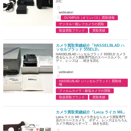
読む
A
webkaitori
u
OLYMPUS（オリンパス）買取情報
t
C
h
デジタル一眼レフカメラの買取
a
o
t
r
取扱買取ブランド
買取実績
e
g
o
r
カメラ買取実績紹介「HASSELBLAD ハ
i
ッセルブラッド 555ELD」
e
HASSELBLAD ハッセルブラッド 555ELD カメラ
s
売るならカメラ買取専門店のスペースカメラ。 ボ
ディ、レンズは …
続きを読む
A
webkaitori
u
t
C
HASSELBLAD（ハッセルブラッド）買取情
h
a
報
o
t
r
e
フィルムカメラ・銀塩カメラの買取
g
取扱買取ブランド
買取実績
o
r
i
e
カメラ買取実績紹介「Leica ライカ M6」
s
Leica ライカ M6 カメラ売るならカメラ買取専門
店のスペースカメラ。 ボディ、レンズはもちろん
カメラ用品ならすべて …
続きを読む