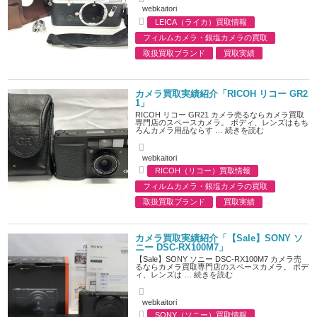
A
webkaitori
u
LEICA（ライカ）買取情報
t
C
h
フィルムカメラ・銀塩カメラの買取
a
o
t
r
取扱買取ブランド
買取実績
e
g
o
r
カメラ買取実績紹介「RICOH リコー GR2
i
1」
e
RICOH リコー GR21 カメラ売るならカメラ買取
s
専門店のスペースカメラ。 ボディ、レンズはもち
ろんカメラ用品ならす …
続きを読む
A
webkaitori
u
RICOH（リコー）買取情報
t
C
h
フィルムカメラ・銀塩カメラの買取
a
o
t
r
取扱買取ブランド
買取実績
e
g
o
r
カメラ買取実績紹介「【Sale】SONY ソ
i
ニー DSC-RX100M7」
e
【Sale】SONY ソニー DSC-RX100M7 カメラ売
s
るならカメラ買取専門店のスペースカメラ。 ボデ
ィ、レンズは …
続きを読む
A
webkaitori
u
SONY（ソニー）買取情報