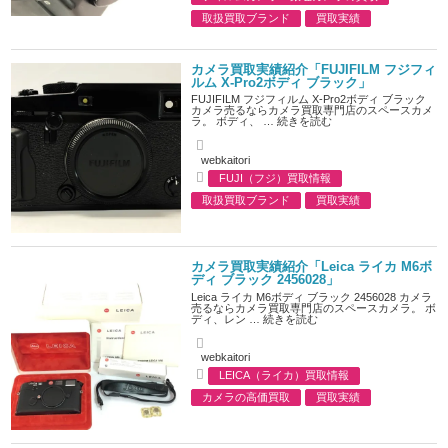
a
o
t
r
取扱買取ブランド
買取実績
e
g
o
r
カメラ買取実績紹介「FUJIFILM フジフィ
i
ルム X-Pro2ボディ ブラック」
e
FUJIFILM フジフィルム X-Pro2ボディ ブラック
s
カメラ売るならカメラ買取専門店のスペースカメ
ラ。 ボディ、 …
続きを読む
A
webkaitori
u
FUJI（フジ）買取情報
t
C
h
取扱買取ブランド
買取実績
a
o
t
r
e
g
o
カメラ買取実績紹介「Leica ライカ M6ボ
r
ディ ブラック 2456028」
i
Leica ライカ M6ボディ ブラック 2456028 カメラ
e
売るならカメラ買取専門店のスペースカメラ。 ボ
s
ディ、レン …
続きを読む
A
webkaitori
u
LEICA（ライカ）買取情報
t
C
h
カメラの高価買取
買取実績
a
o
t
r
e
g