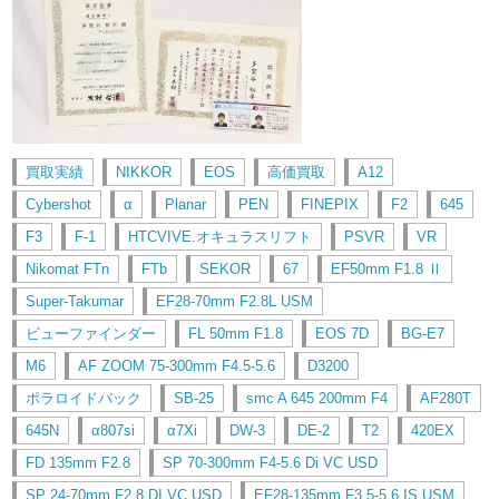
買取実績
NIKKOR
EOS
高価買取
A12
Cybershot
α
Planar
PEN
FINEPIX
F2
645
F3
F-1
HTCVIVE.オキュラスリフト
PSVR
VR
Nikomat FTn
FTb
SEKOR
67
EF50mm F1.8 Ⅱ
Super-Takumar
EF28-70mm F2.8L USM
ビューファインダー
FL 50mm F1.8
EOS 7D
BG-E7
M6
AF ZOOM 75-300mm F4.5-5.6
D3200
ポラロイドバック
SB-25
smc A 645 200mm F4
AF280T
645N
α807si
α7Xi
DW-3
DE-2
T2
420EX
FD 135mm F2.8
SP 70-300mm F4-5.6 Di VC USD
SP 24-70mm F2.8 DI VC USD
EF28-135mm F3.5-5.6 IS USM