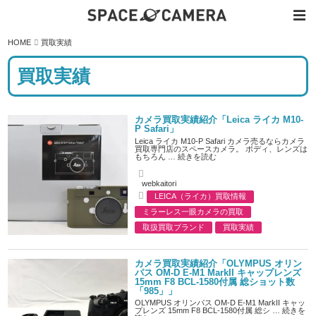
内
HOME
買取実績
容
を
ス
買取実績
キ
ッ
プ
カメラ買取実績紹介「Leica ライカ M10-
P Safari」
Leica ライカ M10-P Safari カメラ売るならカメラ
買取専門店のスペースカメラ。 ボディ、レンズは
もちろん …
続きを読む
A
webkaitori
u
LEICA（ライカ）買取情報
t
C
h
ミラーレス一眼カメラの買取
a
o
t
r
取扱買取ブランド
買取実績
e
g
o
r
カメラ買取実績紹介「OLYMPUS オリン
i
パス OM-D E-M1 MarkII キャップレンズ
e
15mm F8 BCL-1580付属 総ショット数
s
「985」」
OLYMPUS オリンパス OM-D E-M1 MarkII キャッ
プレンズ 15mm F8 BCL-1580付属 総シ …
続きを