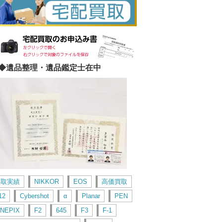
◆遺品整理・遺品鑑定士在中
買取実績
NIKKOR
EOS
高価買取
12
Cybershot
α
Planar
PEN
INEPIX
F2
645
F3
F-1