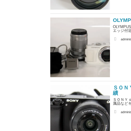
OLYMP
OLYMPU
エッジ付
A
adminis
u
t
h
o
r
ＳＯＮＹ
績
ＳＯＮＹ α
属品など
A
adminis
u
t
h
o
r