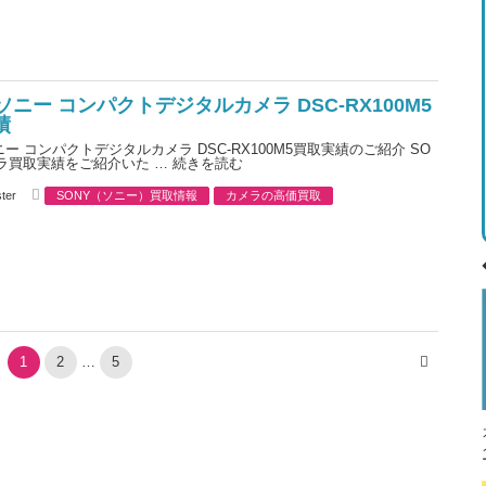
r
i
e
s
 ソニー コンパクトデジタルカメラ DSC-RX100M5
績
ソニー コンパクトデジタルカメラ DSC-RX100M5買取実績のご紹介 SO
ラ買取実績をご紹介いた …
続きを読む
C
ter
SONY（ソニー）買取情報
カメラの高価買取
a
t
e
g
o
r
i
e
s
1
2
…
5