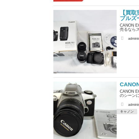
【買取実績
ブルズ
CANON 
売るなら
A
adminis
u
t
h
o
r
CANON
CANON 
のシーンに
A
adminis
u
t
キャノン
h
o
r