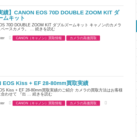
s
】CANON EOS 70D DOUBLE ZOOM KIT ダ
ームキット
EOS 70D DOUBLE ZOOM KIT ダブルズームキット キャノンのカメラ
スペースカメラ。 …
続きを読む
C
ter
CANON（キャノン）買取情報
カメラの高価買取
a
t
e
g
o
r
i
e
s
 EOS Kiss + EF 28-80mm買取実績
EOS Kiss + EF 28-80mm買取実績のご紹介 カメラの買取方法はお客様
合わせて 『出 …
続きを読む
C
T
ter
CANON（キャノン）買取情報
カメラの高価買取
a
a
t
g
e
s
g
o
r
i
e