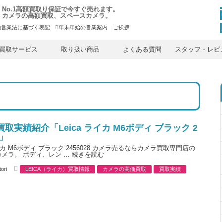
No.1高額買取り保証で今すぐ売れます。
カメラの高額買取、スペースカメラ。
物営業法に基づく表記
年末年始の営業案内 ご挨拶
内
容
買取サービス
取り扱い商品
よくある質問
スタッフ・レビ
を
ス
キ
ッ
プ
取実績紹介「Leica ライカ M6ボディ ブラック 2
8」
ライカ M6ボディ ブラック 2456028 カメラ売るならカメラ買取専門店の
メラ。 ボディ、レン …
続きを読む
C
ori
LEICA（ライカ）買取情報
カメラの高価買取
買取実績
a
t
e
g
o
r
i
e