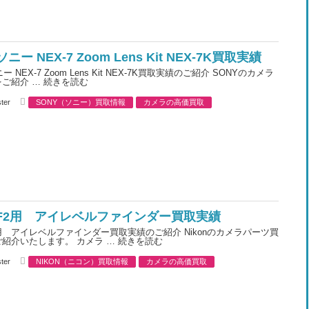
r
i
e
s
ソニー NEX-7 Zoom Lens Kit NEX-7K買取実績
ー NEX-7 Zoom Lens Kit NEX-7K買取実績のご紹介 SONYのカメラ
をご紹介 …
続きを読む
C
ter
SONY（ソニー）買取情報
カメラの高価買取
a
t
e
g
o
r
i
e
s
n F2用 アイレベルファインダー買取実績
 F2用 アイレベルファインダー買取実績のご紹介 Nikonのカメラパーツ買
紹介いたします。 カメラ …
続きを読む
C
ter
NIKON（ニコン）買取情報
カメラの高価買取
a
t
e
g
o