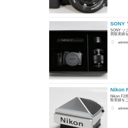
SONY 
SONY ソニ
買取実績
A
adminis
u
t
h
o
r
Niko
Nikon
取実績をご
A
adminis
u
t
h
o
r