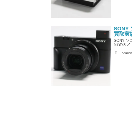
SONY
買取実
SONY 
NYのカメ
A
adminis
u
t
h
o
r
投
稿
の
ペ
ー
ジ
送
り