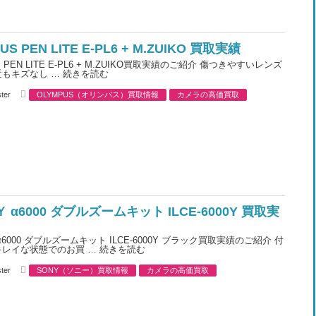
e
s
US PEN LITE E-PL6 + M.ZUIKO 買取実績
S PEN LITE E-PL6 + M.ZUIKO買取実績のご紹介 傷つきやすいレンズ
近もキズなし …
続きを読む
C
ter
OLYMPUS（オリンパス）買取情報
カメラの高価買取
a
t
e
g
o
r
i
e
s
 α6000 ダブルズームキット ILCE-6000Y 買取実
6000 ダブルズームキット ILCE-6000Y ブラック買取実績のご紹介 付
キレイな状態でのお買 …
続きを読む
C
ter
SONY（ソニー）買取情報
カメラの高価買取
a
t
e
g
o