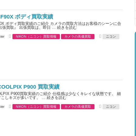
s
N F90X ボディ買取実績
 F90X ボディ買取実績のご紹介 カメラの買取方法はお客様のシーンに合
出張買取』 出張買取は、即日 …
続きを読む
C
T
ter
NIKON（ニコン）買取情報
カメラの高価買取
ニコン
a
a
t
g
e
s
g
o
r
i
e
s
 COOLPIX P900 買取実績
COOLPIX P900買取実績のご紹介 仕様感は少なくキレイな状態です。 細
すこしキズが多いです。 …
続きを読む
C
T
ter
NIKON（ニコン）買取情報
カメラの高価買取
ニコン
a
a
t
g
e
s
g
o
r
i