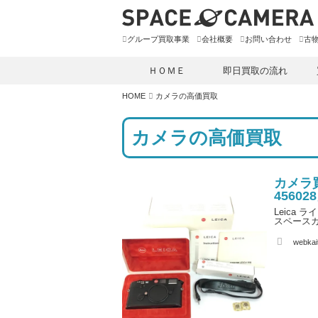
グループ買取事業
会社概要
お問い合わせ
古
ＨＯＭＥ
即日買取の流れ
HOME
カメラの高価買取
カメラの高価買取
カメラ買
45602
Leica 
スペースカ
A
webkait
u
t
h
o
r