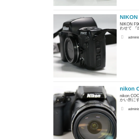
NIKO
NIKON
わせて 『
A
adminis
u
t
h
o
r
nikon
nikon 
かい所に
A
adminis
u
t
h
o
r