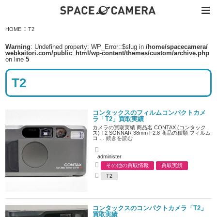
内
HOME
T2
容
を
ス
Warning
: Undefined property: WP_Error::$slug in
/home/spacecamera/
キ
webkaitori.com/public_html/wp-content/themes/custom/archive.php
ッ
on line
5
プ
T2
コンタックスのフィルムコンパクトカメ
ラ「T2」買取実績
カメラの買取実績 商品名 CONTAX (コンタック
ス) T2 SONNAR 38mm F2.8 商品の種類 フィルム
コ …
続きを読む
A
administer
u
その他の買取情報
買取実績
t
C
h
T2
a
o
T
t
r
a
e
g
g
s
o
コンタックスのコンパクトカメラ「T2」
r
買取実績