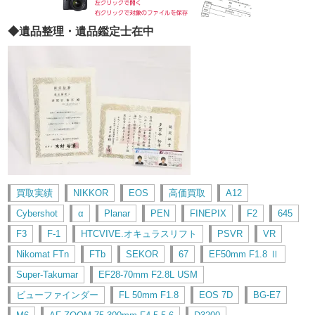
◆遺品整理・遺品鑑定士在中
買取実績
NIKKOR
EOS
高価買取
A12
Cybershot
α
Planar
PEN
FINEPIX
F2
645
F3
F-1
HTCVIVE.オキュラスリフト
PSVR
VR
Nikomat FTn
FTb
SEKOR
67
EF50mm F1.8 Ⅱ
Super-Takumar
EF28-70mm F2.8L USM
ビューファインダー
FL 50mm F1.8
EOS 7D
BG-E7