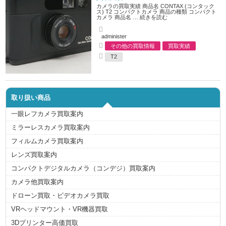
i
カメラの買取実績 商品名 CONTAX (コンタック
e
ス) T2 コンパクトカメラ 商品の種類 コンパクト
s
カメラ 商品名 …
続きを読む
A
administer
u
その他の買取情報
買取実績
t
C
h
T2
a
o
T
t
r
a
e
g
g
s
o
r
取り扱い商品
i
e
s
一眼レフカメラ買取案内
ミラーレスカメラ買取案内
フィルムカメラ買取案内
レンズ買取案内
コンパクトデジタルカメラ（コンデジ）買取案内
カメラ他買取案内
ドローン買取・ビデオカメラ買取
VRヘッドマウント・VR機器買取
3Dプリンター高価買取