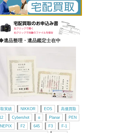
◆遺品整理・遺品鑑定士在中
買取実績
NIKKOR
EOS
高価買取
12
Cybershot
α
Planar
PEN
INEPIX
F2
645
F3
F-1