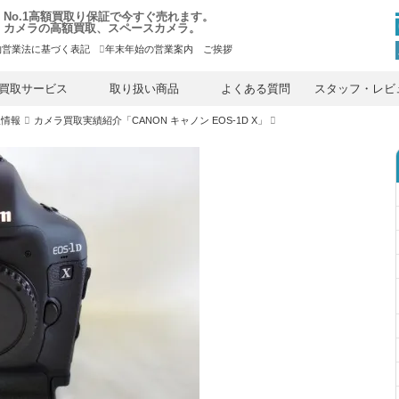
No.1高額買取り保証で今すぐ売れます。
カメラの高額買取、スペースカメラ。
物営業法に基づく表記
年末年始の営業案内 ご挨拶
内
容
買取サービス
取り扱い商品
よくある質問
スタッフ・レビ
を
ス
取情報
カメラ買取実績紹介「CANON キャノン EOS-1D X」
キ
ッ
プ