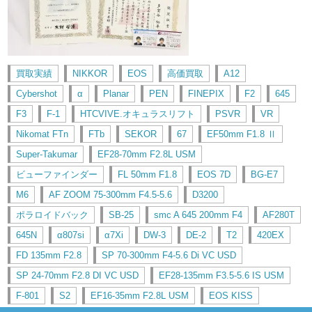
買取実績
NIKKOR
EOS
高価買取
A12
Cybershot
α
Planar
PEN
FINEPIX
F2
645
F3
F-1
HTCVIVE.オキュラスリフト
PSVR
VR
Nikomat FTn
FTb
SEKOR
67
EF50mm F1.8 Ⅱ
Super-Takumar
EF28-70mm F2.8L USM
ビューファインダー
FL 50mm F1.8
EOS 7D
BG-E7
M6
AF ZOOM 75-300mm F4.5-5.6
D3200
ポラロイドバック
SB-25
smc A 645 200mm F4
AF280T
645N
α807si
α7Xi
DW-3
DE-2
T2
420EX
FD 135mm F2.8
SP 70-300mm F4-5.6 Di VC USD
SP 24-70mm F2.8 DI VC USD
EF28-135mm F3.5-5.6 IS USM
F-801
S2
EF16-35mm F2.8L USM
EOS KISS