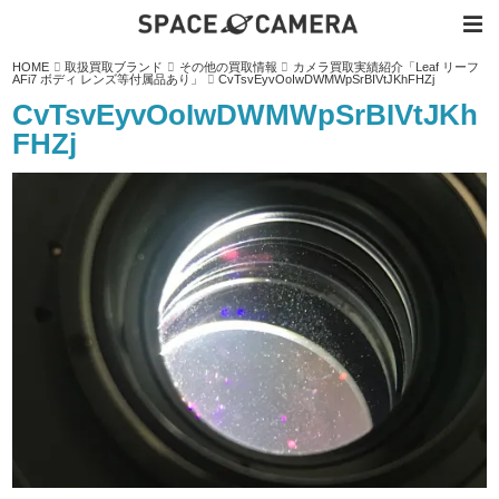
内
HOME
取扱買取ブランド
その他の買取情報
カメラ買取実績紹介「Leaf リーフ
容
AFi7 ボディ レンズ等付属品あり」
CvTsvEyvOoIwDWMWpSrBIVtJKhFHZj
を
ス
CvTsvEyvOoIwDWMWpSrBIVtJKh
キ
ッ
FHZj
プ