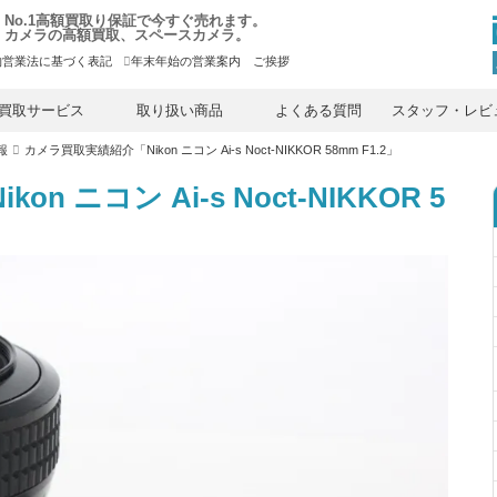
No.1高額買取り保証で今すぐ売れます。
カメラの高額買取、スペースカメラ。
物営業法に基づく表記
年末年始の営業案内 ご挨拶
内
容
買取サービス
取り扱い商品
よくある質問
スタッフ・レビ
を
ス
報
カメラ買取実績紹介「Nikon ニコン Ai-s Noct-NIKKOR 58mm F1.2」
キ
ッ
プ
 ニコン Ai-s Noct-NIKKOR 5