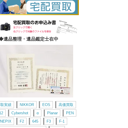
◆遺品整理・遺品鑑定士在中
買取実績
NIKKOR
EOS
高価買取
12
Cybershot
α
Planar
PEN
INEPIX
F2
645
F3
F-1