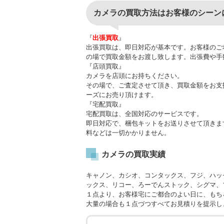
カメラの買取方法はお客様のシーン
『
出張買取
』
出張買取は、即日対応が基本です。お客様のご
の場で買取金額をお渡し致します。出張費や手
『店頭買取』
カメラを店頭にお持ちください。
その場で、ご査定させて頂き、買取金額をお支
ーズにお売り頂けます。
『宅配買取』
宅配買取は、全国対応のサービスです。
即日対応で、梱包キットをお送りさせて頂きま
料などは一切かかりません。
カメラの買取実績
キャノン、カシオ、コンタックス、フジ、ハッ
ックス、リコー、ろーでんストック、シグマ、
１点より、お客様宅にご都合のよい日に、もち
大量の場合も１点づつすべてお見積りを提示し