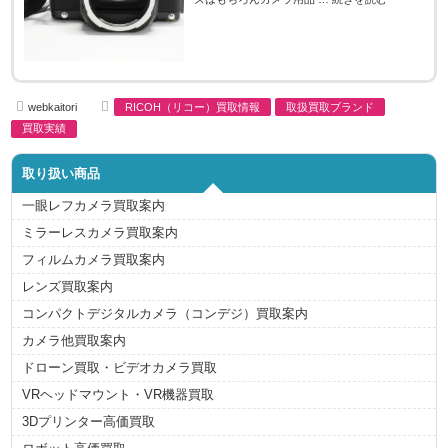
A
C
webkaitori
RICOH（リコー）買取情報
取扱買取ブランド
u
a
t
t
買取実績
h
e
o
g
r
o
取り扱い商品
r
i
e
一眼レフカメラ買取案内
s
ミラーレスカメラ買取案内
フィルムカメラ買取案内
レンズ買取案内
コンパクトデジタルカメラ（コンデジ）買取案内
カメラ他買取案内
ドローン買取・ビデオカメラ買取
VRヘッドマウント・VR機器買取
3Dプリンター高価買取