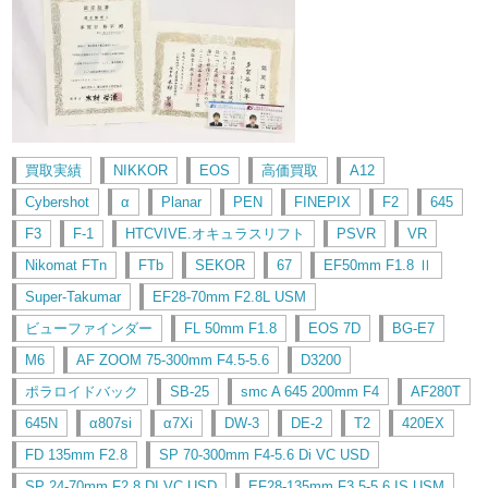
買取実績
NIKKOR
EOS
高価買取
A12
Cybershot
α
Planar
PEN
FINEPIX
F2
645
F3
F-1
HTCVIVE.オキュラスリフト
PSVR
VR
Nikomat FTn
FTb
SEKOR
67
EF50mm F1.8 Ⅱ
Super-Takumar
EF28-70mm F2.8L USM
ビューファインダー
FL 50mm F1.8
EOS 7D
BG-E7
M6
AF ZOOM 75-300mm F4.5-5.6
D3200
ポラロイドバック
SB-25
smc A 645 200mm F4
AF280T
645N
α807si
α7Xi
DW-3
DE-2
T2
420EX
FD 135mm F2.8
SP 70-300mm F4-5.6 Di VC USD
SP 24-70mm F2.8 DI VC USD
EF28-135mm F3.5-5.6 IS USM