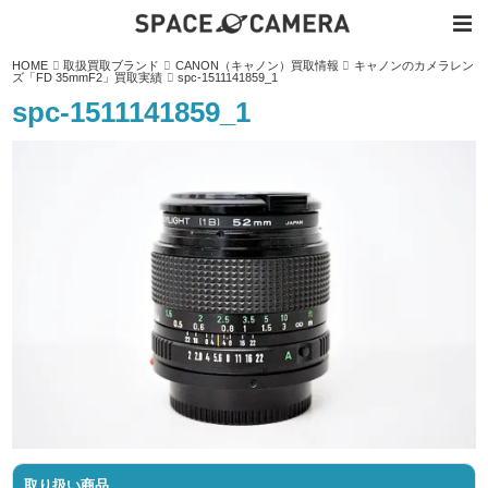
内
HOME
取扱買取ブランド
CANON（キャノン）買取情報
キャノンのカメラレン
容
ズ「FD 35mmF2」買取実績
spc-1511141859_1
を
ス
spc-1511141859_1
キ
ッ
プ
取り扱い商品