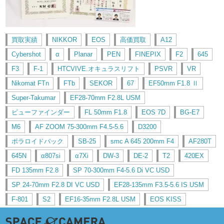
買取実績
NIKKOR
EOS
高価買取
A12
Cybershot
α
Planar
PEN
FINEPIX
F2
645
F3
F-1
HTCVIVE.オキュラスリフト
PSVR
VR
Nikomat FTn
FTb
SEKOR
67
EF50mm F1.8 Ⅱ
Super-Takumar
EF28-70mm F2.8L USM
ビューファインダー
FL 50mm F1.8
EOS 7D
BG-E7
M6
AF ZOOM 75-300mm F4.5-5.6
D3200
ポラロイドバック
SB-25
smc A 645 200mm F4
AF280T
645N
α807si
α7Xi
DW-3
DE-2
T2
420EX
FD 135mm F2.8
SP 70-300mm F4-5.6 Di VC USD
SP 24-70mm F2.8 DI VC USD
EF28-135mm F3.5-5.6 IS USM
F-801
S2
EF16-35mm F2.8L USM
EOS KISS