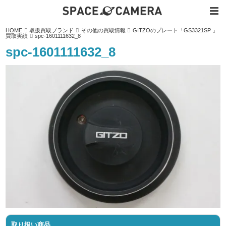
内
HOME
取扱買取ブランド
その他の買取情報
GITZOのプレート「GS3321SP 」
容
買取実績
spc-1601111632_8
を
ス
spc-1601111632_8
キ
ッ
プ
取り扱い商品