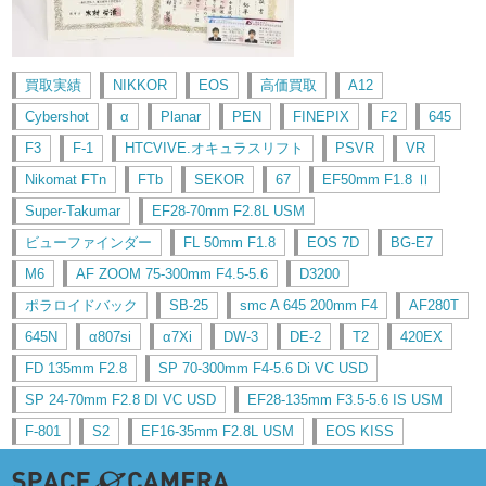
買取実績
NIKKOR
EOS
高価買取
A12
Cybershot
α
Planar
PEN
FINEPIX
F2
645
F3
F-1
HTCVIVE.オキュラスリフト
PSVR
VR
Nikomat FTn
FTb
SEKOR
67
EF50mm F1.8 Ⅱ
Super-Takumar
EF28-70mm F2.8L USM
ビューファインダー
FL 50mm F1.8
EOS 7D
BG-E7
M6
AF ZOOM 75-300mm F4.5-5.6
D3200
ポラロイドバック
SB-25
smc A 645 200mm F4
AF280T
645N
α807si
α7Xi
DW-3
DE-2
T2
420EX
FD 135mm F2.8
SP 70-300mm F4-5.6 Di VC USD
SP 24-70mm F2.8 DI VC USD
EF28-135mm F3.5-5.6 IS USM
F-801
S2
EF16-35mm F2.8L USM
EOS KISS