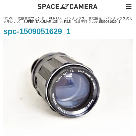
内
HOME
取扱買取ブランド
PENTAX（ペンタックス）買取情報
ペンタックスのカ
容
メラレンズ「SUPER TAKUMAR 135mm F3.5」買取実績
spc-1509051629_1
を
ス
spc-1509051629_1
キ
ッ
プ