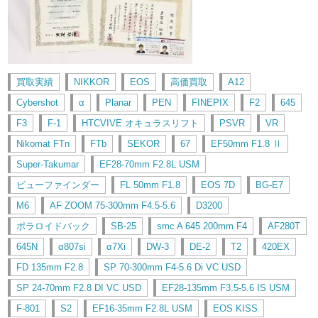
買取実績
NIKKOR
EOS
高価買取
A12
Cybershot
α
Planar
PEN
FINEPIX
F2
645
F3
F-1
HTCVIVE.オキュラスリフト
PSVR
VR
Nikomat FTn
FTb
SEKOR
67
EF50mm F1.8 Ⅱ
Super-Takumar
EF28-70mm F2.8L USM
ビューファインダー
FL 50mm F1.8
EOS 7D
BG-E7
M6
AF ZOOM 75-300mm F4.5-5.6
D3200
ポラロイドバック
SB-25
smc A 645 200mm F4
AF280T
645N
α807si
α7Xi
DW-3
DE-2
T2
420EX
FD 135mm F2.8
SP 70-300mm F4-5.6 Di VC USD
SP 24-70mm F2.8 DI VC USD
EF28-135mm F3.5-5.6 IS USM
F-801
S2
EF16-35mm F2.8L USM
EOS KISS