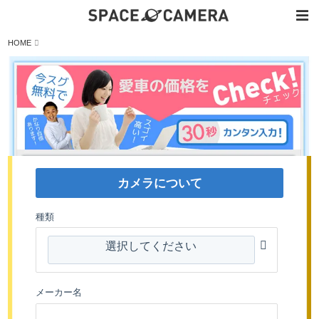
内
HOME
容
を
ス
キ
ッ
プ
カメラについて
種類
選択してください
メーカー名