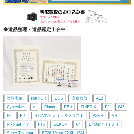
◆遺品整理・遺品鑑定士在中
買取実績
NIKKOR
EOS
高価買取
A12
Cybershot
α
Planar
PEN
FINEPIX
F2
645
F3
F-1
HTCVIVE.オキュラスリフト
PSVR
VR
Nikomat FTn
FTb
SEKOR
67
EF50mm F1.8 Ⅱ
Super-Takumar
EF28-70mm F2.8L USM