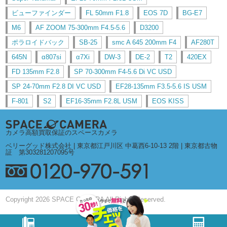
ビューファインダー
FL 50mm F1.8
EOS 7D
BG-E7
M6
AF ZOOM 75-300mm F4.5-5.6
D3200
ポラロイドバック
SB-25
smc A 645 200mm F4
AF280T
645N
α807si
α7Xi
DW-3
DE-2
T2
420EX
FD 135mm F2.8
SP 70-300mm F4-5.6 Di VC USD
SP 24-70mm F2.8 DI VC USD
EF28-135mm F3.5-5.6 IS USM
F-801
S2
EF16-35mm F2.8L USM
EOS KISS
カメラ高額買取保証のスペースカメラ
ベリーグッド株式会社 | 東京都江戸川区 中葛西6-10-13 2階 | 東京都古物
証 第303281207095号
Copyright 2026 SPACE CAMERA All Rights Reserved.