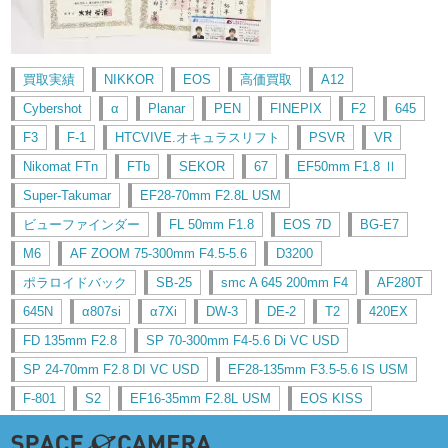
買取実績
NIKKOR
EOS
高価買取
A12
Cybershot
α
Planar
PEN
FINEPIX
F2
645
F3
F-1
HTCVIVE.オキュラスリフト
PSVR
VR
Nikomat FTn
FTb
SEKOR
67
EF50mm F1.8 Ⅱ
Super-Takumar
EF28-70mm F2.8L USM
ビューファインダー
FL 50mm F1.8
EOS 7D
BG-E7
M6
AF ZOOM 75-300mm F4.5-5.6
D3200
ポラロイドバック
SB-25
smc A 645 200mm F4
AF280T
645N
α807si
α7Xi
DW-3
DE-2
T2
420EX
FD 135mm F2.8
SP 70-300mm F4-5.6 Di VC USD
SP 24-70mm F2.8 DI VC USD
EF28-135mm F3.5-5.6 IS USM
F-801
S2
EF16-35mm F2.8L USM
EOS KISS