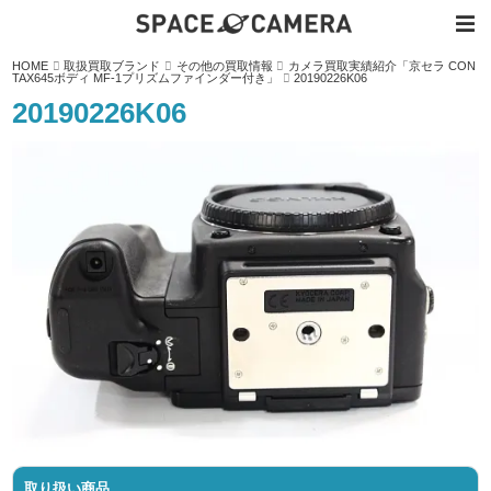
内
HOME
取扱買取ブランド
その他の買取情報
カメラ買取実績紹介「京セラ CON
容
TAX645ボディ MF-1プリズムファインダー付き」
20190226K06
を
ス
20190226K06
キ
ッ
プ
取り扱い商品