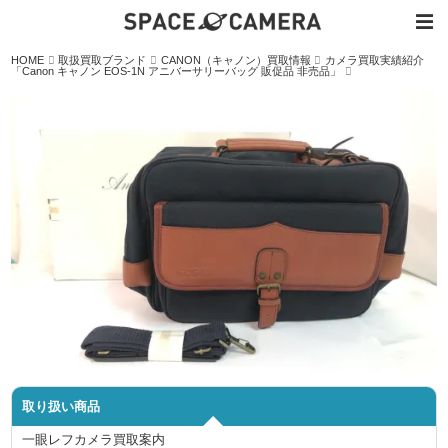
内
HOME
取扱買取ブランド
CANON（キャノン）買取情報
カメラ買取実績紹介
容
「Canon キャノン EOS-1N アニバーサリーバッグ 販促品 非売品」
を
ス
キ
ッ
プ
取り扱い商品
一眼レフカメラ買取案内