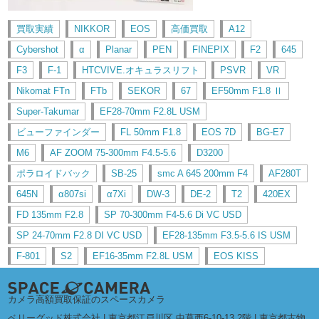
買取実績
NIKKOR
EOS
高価買取
A12
Cybershot
α
Planar
PEN
FINEPIX
F2
645
F3
F-1
HTCVIVE.オキュラスリフト
PSVR
VR
Nikomat FTn
FTb
SEKOR
67
EF50mm F1.8 Ⅱ
Super-Takumar
EF28-70mm F2.8L USM
ビューファインダー
FL 50mm F1.8
EOS 7D
BG-E7
M6
AF ZOOM 75-300mm F4.5-5.6
D3200
ポラロイドバック
SB-25
smc A 645 200mm F4
AF280T
645N
α807si
α7Xi
DW-3
DE-2
T2
420EX
FD 135mm F2.8
SP 70-300mm F4-5.6 Di VC USD
SP 24-70mm F2.8 DI VC USD
EF28-135mm F3.5-5.6 IS USM
F-801
S2
EF16-35mm F2.8L USM
EOS KISS
カメラ高額買取保証のスペースカメラ
ベリーグッド株式会社 | 東京都江戸川区 中葛西6-10-13 2階 | 東京都古物