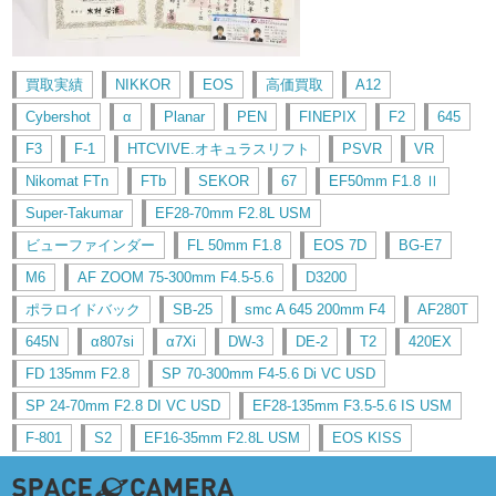
買取実績
NIKKOR
EOS
高価買取
A12
Cybershot
α
Planar
PEN
FINEPIX
F2
645
F3
F-1
HTCVIVE.オキュラスリフト
PSVR
VR
Nikomat FTn
FTb
SEKOR
67
EF50mm F1.8 Ⅱ
Super-Takumar
EF28-70mm F2.8L USM
ビューファインダー
FL 50mm F1.8
EOS 7D
BG-E7
M6
AF ZOOM 75-300mm F4.5-5.6
D3200
ポラロイドバック
SB-25
smc A 645 200mm F4
AF280T
645N
α807si
α7Xi
DW-3
DE-2
T2
420EX
FD 135mm F2.8
SP 70-300mm F4-5.6 Di VC USD
SP 24-70mm F2.8 DI VC USD
EF28-135mm F3.5-5.6 IS USM
F-801
S2
EF16-35mm F2.8L USM
EOS KISS