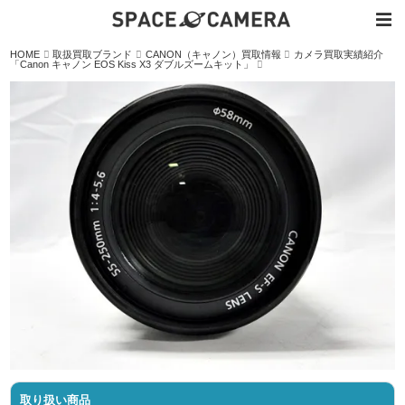
内
HOME
取扱買取ブランド
CANON（キャノン）買取情報
カメラ買取実績紹介
容
「Canon キャノン EOS Kiss X3 ダブルズームキット」
を
ス
キ
ッ
プ
取り扱い商品