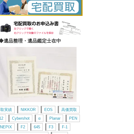
◆遺品整理・遺品鑑定士在中
買取実績
NIKKOR
EOS
高価買取
12
Cybershot
α
Planar
PEN
INEPIX
F2
645
F3
F-1