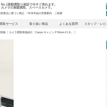
No.1高額買取り保証で今すぐ売れます。
カメラの高額買取、スペースカメラ。
物営業法に基づく表記
年末年始の営業案内 ご挨拶
内
容
買取サービス
取り扱い商品
よくある質問
スタッフ・レビ
を
ス
取情報
カメラ買取実績紹介「Canon キャノン P 50mm F1.8」
キ
ッ
プ