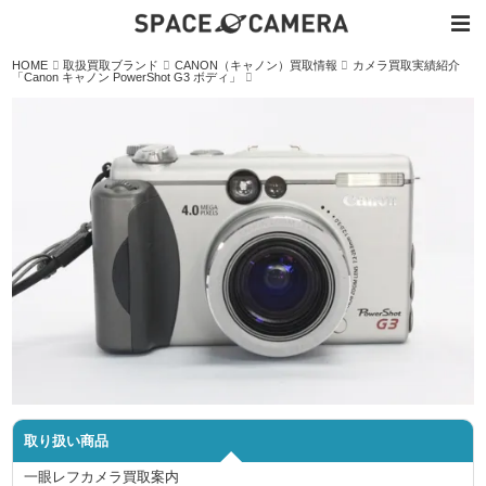
内
HOME
取扱買取ブランド
CANON（キャノン）買取情報
カメラ買取実績紹介
容
「Canon キャノン PowerShot G3 ボディ」
を
ス
キ
ッ
プ
取り扱い商品
一眼レフカメラ買取案内