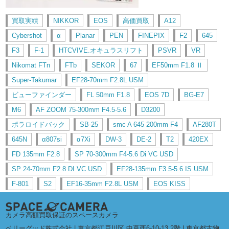
買取実績
NIKKOR
EOS
高価買取
A12
Cybershot
α
Planar
PEN
FINEPIX
F2
645
F3
F-1
HTCVIVE.オキュラスリフト
PSVR
VR
Nikomat FTn
FTb
SEKOR
67
EF50mm F1.8 Ⅱ
Super-Takumar
EF28-70mm F2.8L USM
ビューファインダー
FL 50mm F1.8
EOS 7D
BG-E7
M6
AF ZOOM 75-300mm F4.5-5.6
D3200
ポラロイドバック
SB-25
smc A 645 200mm F4
AF280T
645N
α807si
α7Xi
DW-3
DE-2
T2
420EX
FD 135mm F2.8
SP 70-300mm F4-5.6 Di VC USD
SP 24-70mm F2.8 DI VC USD
EF28-135mm F3.5-5.6 IS USM
F-801
S2
EF16-35mm F2.8L USM
EOS KISS
カメラ高額買取保証のスペースカメラ
ベリーグッド株式会社 | 東京都江戸川区 中葛西6-10-13 2階 | 東京都古物