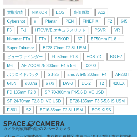
買取実績
NIKKOR
EOS
高価買取
A12
Cybershot
α
Planar
PEN
FINEPIX
F2
645
F3
F-1
HTCVIVE.オキュラスリフト
PSVR
VR
Nikomat FTn
FTb
SEKOR
67
EF50mm F1.8 Ⅱ
Super-Takumar
EF28-70mm F2.8L USM
ビューファインダー
FL 50mm F1.8
EOS 7D
BG-E7
M6
AF ZOOM 75-300mm F4.5-5.6
D3200
ポラロイドバック
SB-25
smc A 645 200mm F4
AF280T
645N
α807si
α7Xi
DW-3
DE-2
T2
420EX
FD 135mm F2.8
SP 70-300mm F4-5.6 Di VC USD
SP 24-70mm F2.8 DI VC USD
EF28-135mm F3.5-5.6 IS USM
F-801
S2
EF16-35mm F2.8L USM
EOS KISS
カメラ高額買取保証のスペースカメラ
ベリーグッド株式会社 | 東京都江戸川区 中葛西6-10-13 2階 | 東京都古物