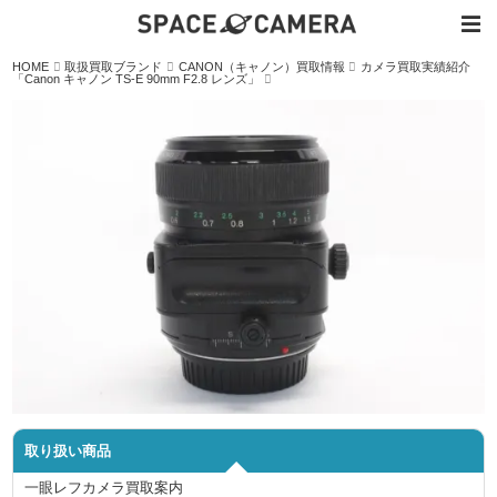
内
HOME
取扱買取ブランド
CANON（キャノン）買取情報
カメラ買取実績紹介
容
「Canon キャノン TS-E 90mm F2.8 レンズ」
を
ス
キ
ッ
プ
取り扱い商品
一眼レフカメラ買取案内