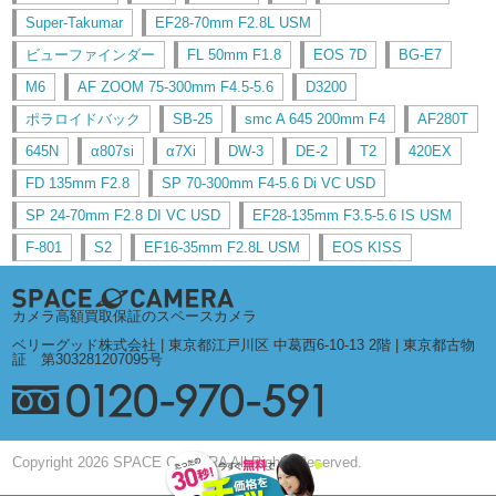
Super-Takumar
EF28-70mm F2.8L USM
ビューファインダー
FL 50mm F1.8
EOS 7D
BG-E7
M6
AF ZOOM 75-300mm F4.5-5.6
D3200
ポラロイドバック
SB-25
smc A 645 200mm F4
AF280T
645N
α807si
α7Xi
DW-3
DE-2
T2
420EX
FD 135mm F2.8
SP 70-300mm F4-5.6 Di VC USD
SP 24-70mm F2.8 DI VC USD
EF28-135mm F3.5-5.6 IS USM
F-801
S2
EF16-35mm F2.8L USM
EOS KISS
カメラ高額買取保証のスペースカメラ
ベリーグッド株式会社 | 東京都江戸川区 中葛西6-10-13 2階 | 東京都古物
証 第303281207095号
Copyright 2026 SPACE CAMERA All Rights Reserved.