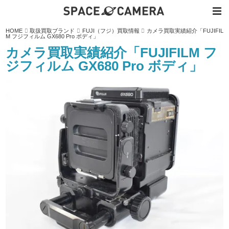
内
HOME
取扱買取ブランド
FUJI（フジ）買取情報
カメラ買取実績紹介「FUJIFIL
容
M フジフィルム GX680 Pro ボディ」
を
ス
カメラ買取実績紹介「FUJIFILM フ
キ
ッ
ジフィルム GX680 Pro ボディ」
プ