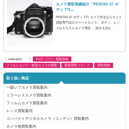
カメラ買取実績紹介「PENTAX 67 ボ
ディ TTL」
PENTAX 67 ボディ TTL カメラ売るならカメラ
買取専門店のスペースカメラ。 ボディ、レン
ズはもちろんカメラ用品 …
続きを読む
A
C
webkaitori
FUJI（フジ）買取情報
u
a
t
t
フィルムカメラ・銀塩カメラの買取
取扱買取ブランド
買取実績
h
e
o
g
r
o
取り扱い商品
r
i
e
一眼レフカメラ買取案内
s
ミラーレスカメラ買取案内
フィルムカメラ買取案内
レンズ買取案内
コンパクトデジタルカメラ（コンデジ）買取案内
カメラ他買取案内