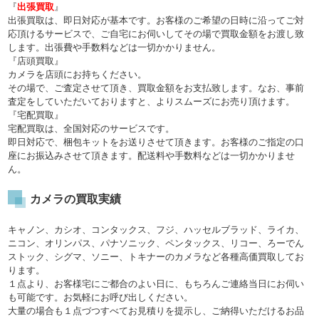
『
出張買取
』
出張買取は、即日対応が基本です。お客様のご希望の日時に沿ってご対
応頂けるサービスで、ご自宅にお伺いしてその場で買取金額をお渡し致
します。出張費や手数料などは一切かかりません。
『店頭買取』
カメラを店頭にお持ちください。
その場で、ご査定させて頂き、買取金額をお支払致します。なお、事前
査定をしていただいておりますと、よりスムーズにお売り頂けます。
『宅配買取』
宅配買取は、全国対応のサービスです。
即日対応で、梱包キットをお送りさせて頂きます。お客様のご指定の口
座にお振込みさせて頂きます。配送料や手数料などは一切かかりませ
ん。
カメラの買取実績
キャノン、カシオ、コンタックス、フジ、ハッセルブラッド、ライカ、
ニコン、オリンパス、パナソニック、ペンタックス、リコー、ろーでん
ストック、シグマ、ソニー、トキナーのカメラなど各種高価買取してお
ります。
１点より、お客様宅にご都合のよい日に、もちろんご連絡当日にお伺い
も可能です。お気軽にお呼び出しください。
大量の場合も１点づつすべてお見積りを提示し、ご納得いただけるお品