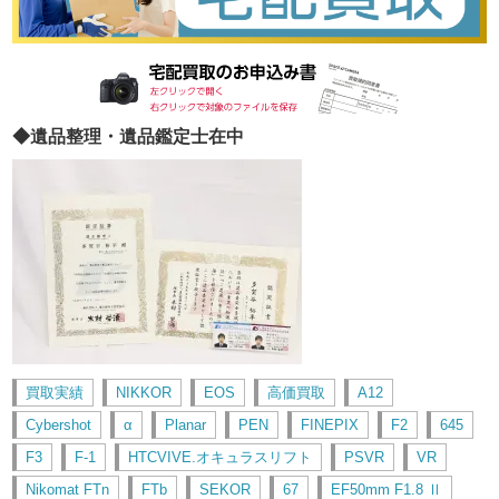
◆遺品整理・遺品鑑定士在中
買取実績
NIKKOR
EOS
高価買取
A12
Cybershot
α
Planar
PEN
FINEPIX
F2
645
F3
F-1
HTCVIVE.オキュラスリフト
PSVR
VR
Nikomat FTn
FTb
SEKOR
67
EF50mm F1.8 Ⅱ