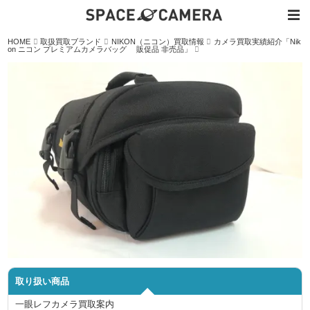
内
HOME
取扱買取ブランド
NIKON（ニコン）買取情報
カメラ買取実績紹介「Nik
容
on ニコン プレミアムカメラバッグ 販促品 非売品」
を
ス
キ
ッ
プ
取り扱い商品
一眼レフカメラ買取案内