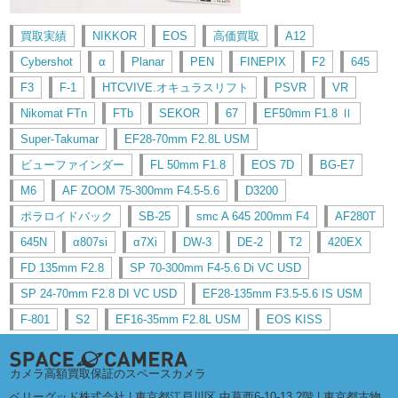
買取実績
NIKKOR
EOS
高価買取
A12
Cybershot
α
Planar
PEN
FINEPIX
F2
645
F3
F-1
HTCVIVE.オキュラスリフト
PSVR
VR
Nikomat FTn
FTb
SEKOR
67
EF50mm F1.8 Ⅱ
Super-Takumar
EF28-70mm F2.8L USM
ビューファインダー
FL 50mm F1.8
EOS 7D
BG-E7
M6
AF ZOOM 75-300mm F4.5-5.6
D3200
ポラロイドバック
SB-25
smc A 645 200mm F4
AF280T
645N
α807si
α7Xi
DW-3
DE-2
T2
420EX
FD 135mm F2.8
SP 70-300mm F4-5.6 Di VC USD
SP 24-70mm F2.8 DI VC USD
EF28-135mm F3.5-5.6 IS USM
F-801
S2
EF16-35mm F2.8L USM
EOS KISS
カメラ高額買取保証のスペースカメラ
ベリーグッド株式会社 | 東京都江戸川区 中葛西6-10-13 2階 | 東京都古物