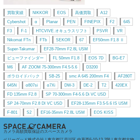
買取実績
NIKKOR
EOS
高価買取
A12
Cybershot
α
Planar
PEN
FINEPIX
F2
645
F3
F-1
HTCVIVE.オキュラスリフト
PSVR
VR
Nikomat FTn
FTb
SEKOR
67
EF50mm F1.8 Ⅱ
Super-Takumar
EF28-70mm F2.8L USM
ビューファインダー
FL 50mm F1.8
EOS 7D
BG-E7
M6
AF ZOOM 75-300mm F4.5-5.6
D3200
ポラロイドバック
SB-25
smc A 645 200mm F4
AF280T
645N
α807si
α7Xi
DW-3
DE-2
T2
420EX
FD 135mm F2.8
SP 70-300mm F4-5.6 Di VC USD
SP 24-70mm F2.8 DI VC USD
EF28-135mm F3.5-5.6 IS USM
F-801
S2
EF16-35mm F2.8L USM
EOS KISS
カメラ高額買取保証のスペースカメラ
ベリーグッド株式会社 | 東京都江戸川区 中葛西6-10-13 2階 | 東京都古物