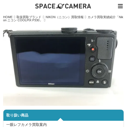
内
HOME
取扱買取ブランド
NIKON（ニコン）買取情報
カメラ買取実績紹介「Nik
容
on ニコン COOLPIX P330」
を
ス
キ
ッ
プ
取り扱い商品
一眼レフカメラ買取案内