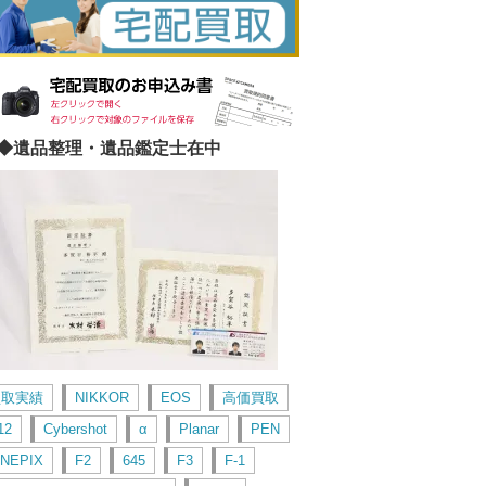
◆遺品整理・遺品鑑定士在中
買取実績
NIKKOR
EOS
高価買取
12
Cybershot
α
Planar
PEN
INEPIX
F2
645
F3
F-1