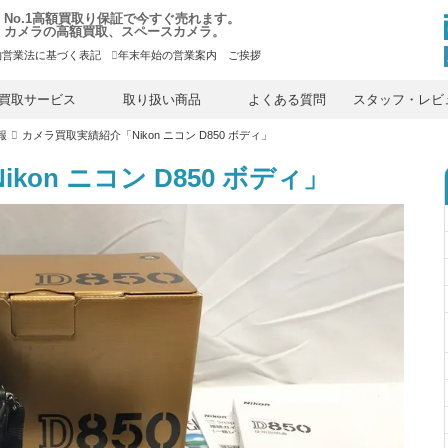
No.1高額買取り保証で今すぐ売れます。
カメラの高額買取、スペースカメラ。
物営業法に基づく表記
年末年始の営業案内 ご挨拶
内
容
買取サービス
取り扱い商品
よくある質問
スタッフ・レビ
を
ス
報
カメラ買取実績紹介「Nikon ニコン D850 ボディ」
キ
ッ
プ
on ニコン D850 ボディ」