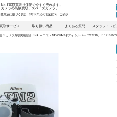
No.1高額買取り保証で今すぐ売れます。
カメラの高額買取、スペースカメラ。
物営業法に基づく表記
年末年始の営業案内 ご挨拶
内
容
買取サービス
取り扱い商品
よくある質問
スタッフ・レビ
を
ス
報
カメラ買取実績紹介「Nikon ニコン NEW FM2ボディ シルバー 8212710」
19101003
キ
ッ
プ