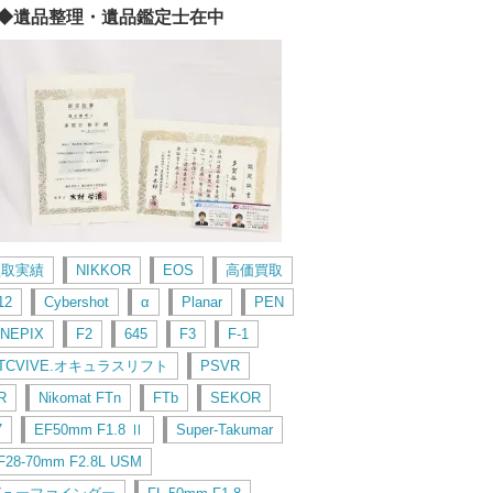
◆遺品整理・遺品鑑定士在中
買取実績
NIKKOR
EOS
高価買取
12
Cybershot
α
Planar
PEN
INEPIX
F2
645
F3
F-1
TCVIVE.オキュラスリフト
PSVR
R
Nikomat FTn
FTb
SEKOR
7
EF50mm F1.8 Ⅱ
Super-Takumar
F28-70mm F2.8L USM