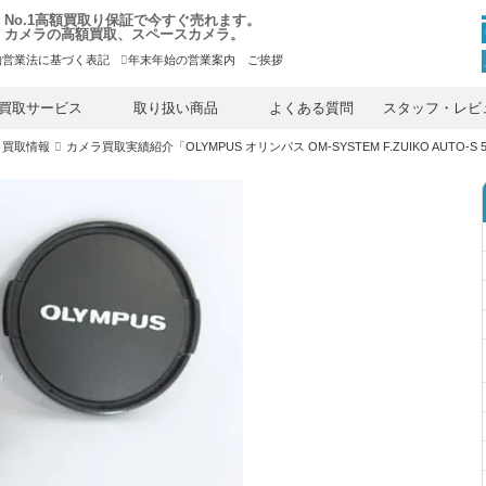
No.1高額買取り保証で今すぐ売れます。
カメラの高額買取、スペースカメラ。
物営業法に基づく表記
年末年始の営業案内 ご挨拶
内
容
買取サービス
取り扱い商品
よくある質問
スタッフ・レビ
を
ス
）買取情報
カメラ買取実績紹介「OLYMPUS オリンパス OM-SYSTEM F.ZUIKO AUTO-S 5
キ
ッ
プ