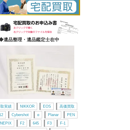
◆遺品整理・遺品鑑定士在中
買取実績
NIKKOR
EOS
高価買取
12
Cybershot
α
Planar
PEN
INEPIX
F2
645
F3
F-1