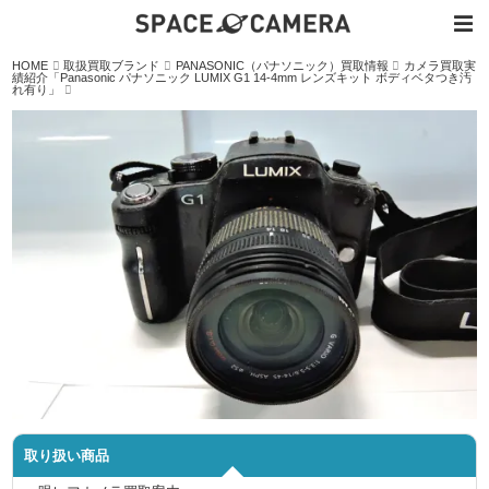
内
HOME
取扱買取ブランド
PANASONIC（パナソニック）買取情報
カメラ買取実
容
績紹介「Panasonic パナソニック LUMIX G1 14-4mm レンズキット ボディベタつき汚
を
れ有り」
ス
キ
ッ
プ
取り扱い商品