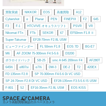
買取実績
NIKKOR
EOS
高価買取
A12
Cybershot
α
Planar
PEN
FINEPIX
F2
645
F3
F-1
HTCVIVE.オキュラスリフト
PSVR
VR
Nikomat FTn
FTb
SEKOR
67
EF50mm F1.8 Ⅱ
Super-Takumar
EF28-70mm F2.8L USM
ビューファインダー
FL 50mm F1.8
EOS 7D
BG-E7
M6
AF ZOOM 75-300mm F4.5-5.6
D3200
ポラロイドバック
SB-25
smc A 645 200mm F4
AF280T
645N
α807si
α7Xi
DW-3
DE-2
T2
420EX
FD 135mm F2.8
SP 70-300mm F4-5.6 Di VC USD
SP 24-70mm F2.8 DI VC USD
EF28-135mm F3.5-5.6 IS USM
F-801
S2
EF16-35mm F2.8L USM
EOS KISS
カメラ高額買取保証のスペースカメラ