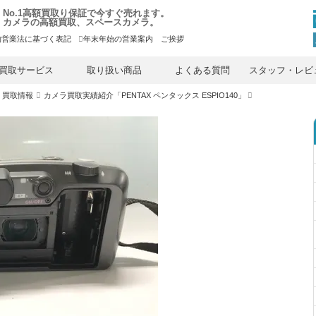
No.1高額買取り保証で今すぐ売れます。
カメラの高額買取、スペースカメラ。
物営業法に基づく表記
年末年始の営業案内 ご挨拶
内
容
買取サービス
取り扱い商品
よくある質問
スタッフ・レビ
を
ス
）買取情報
カメラ買取実績紹介「PENTAX ペンタックス ESPIO140」
キ
ッ
プ