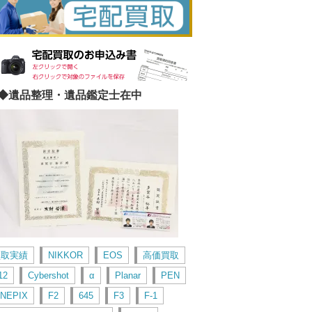
◆遺品整理・遺品鑑定士在中
買取実績
NIKKOR
EOS
高価買取
12
Cybershot
α
Planar
PEN
INEPIX
F2
645
F3
F-1