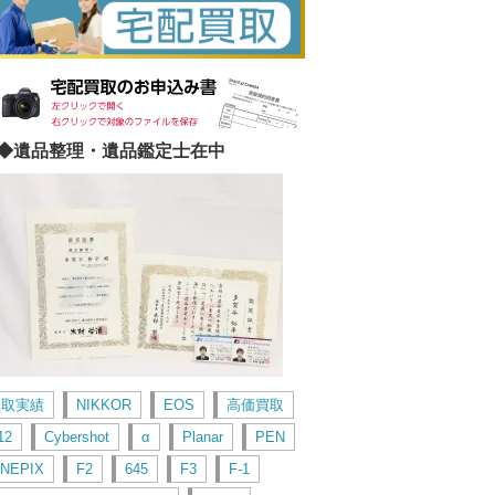
◆遺品整理・遺品鑑定士在中
買取実績
NIKKOR
EOS
高価買取
12
Cybershot
α
Planar
PEN
INEPIX
F2
645
F3
F-1