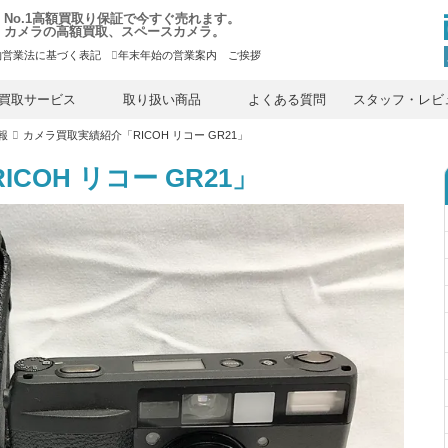
No.1高額買取り保証で今すぐ売れます。
カメラの高額買取、スペースカメラ。
物営業法に基づく表記
年末年始の営業案内 ご挨拶
内
容
買取サービス
取り扱い商品
よくある質問
スタッフ・レビ
を
ス
報
カメラ買取実績紹介「RICOH リコー GR21」
キ
ッ
プ
COH リコー GR21」