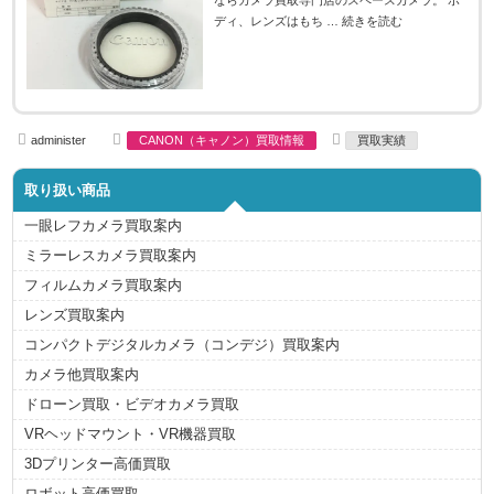
ならカメラ買取専門店のスペースカメラ。 ボ
ディ、レンズはもち …
続きを読む
A
C
T
administer
CANON（キャノン）買取情報
買取実績
u
a
a
t
t
g
h
e
s
取り扱い商品
o
g
r
o
r
一眼レフカメラ買取案内
i
e
ミラーレスカメラ買取案内
s
フィルムカメラ買取案内
レンズ買取案内
コンパクトデジタルカメラ（コンデジ）買取案内
カメラ他買取案内
ドローン買取・ビデオカメラ買取
VRヘッドマウント・VR機器買取
3Dプリンター高価買取
ロボット高価買取