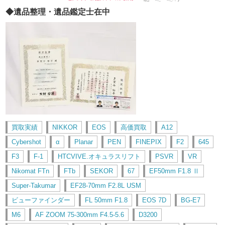
◆遺品整理・遺品鑑定士在中
買取実績
NIKKOR
EOS
高価買取
A12
Cybershot
α
Planar
PEN
FINEPIX
F2
645
F3
F-1
HTCVIVE.オキュラスリフト
PSVR
VR
Nikomat FTn
FTb
SEKOR
67
EF50mm F1.8 Ⅱ
Super-Takumar
EF28-70mm F2.8L USM
ビューファインダー
FL 50mm F1.8
EOS 7D
BG-E7
M6
AF ZOOM 75-300mm F4.5-5.6
D3200