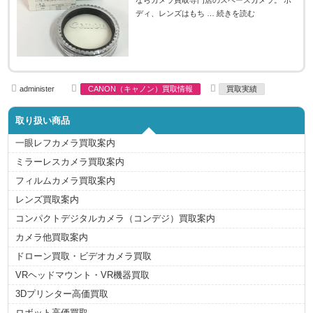
ならカメラ買取専門店のスペースカメラ。 ボ
ディ、レンズはもち …
続きを読む
A
C
T
administer
CANON（キャノン）買取情報
買取実績
u
a
a
t
t
g
h
e
s
取り扱い商品
o
g
r
o
r
一眼レフカメラ買取案内
i
e
ミラーレスカメラ買取案内
s
フィルムカメラ買取案内
レンズ買取案内
コンパクトデジタルカメラ（コンデジ）買取案内
カメラ他買取案内
ドローン買取・ビデオカメラ買取
VRヘッドマウント・VR機器買取
3Dプリンター高価買取
ロボット高価買取