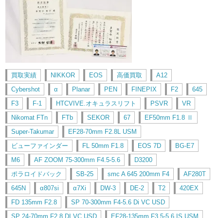
買取実績
NIKKOR
EOS
高価買取
A12
Cybershot
α
Planar
PEN
FINEPIX
F2
645
F3
F-1
HTCVIVE.オキュラスリフト
PSVR
VR
Nikomat FTn
FTb
SEKOR
67
EF50mm F1.8 Ⅱ
Super-Takumar
EF28-70mm F2.8L USM
ビューファインダー
FL 50mm F1.8
EOS 7D
BG-E7
M6
AF ZOOM 75-300mm F4.5-5.6
D3200
ポラロイドバック
SB-25
smc A 645 200mm F4
AF280T
645N
α807si
α7Xi
DW-3
DE-2
T2
420EX
FD 135mm F2.8
SP 70-300mm F4-5.6 Di VC USD
SP 24-70mm F2.8 DI VC USD
EF28-135mm F3.5-5.6 IS USM