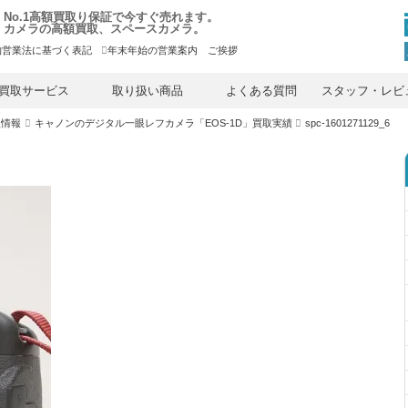
No.1高額買取り保証で今すぐ売れます。
カメラの高額買取、スペースカメラ。
物営業法に基づく表記
年末年始の営業案内 ご挨拶
内
容
買取サービス
取り扱い商品
よくある質問
スタッフ・レビ
を
ス
取情報
キャノンのデジタル一眼レフカメラ「EOS-1D」買取実績
spc-1601271129_6
キ
ッ
プ