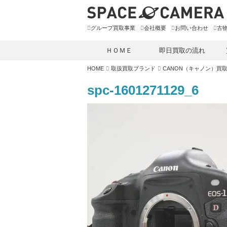
グループ買取事業
会社概要
お問い合わせ
古
ＨＯＭＥ
即日買取の流れ
HOME
取扱買取ブランド
CANON（キャノン）買
spc-1601271129_6