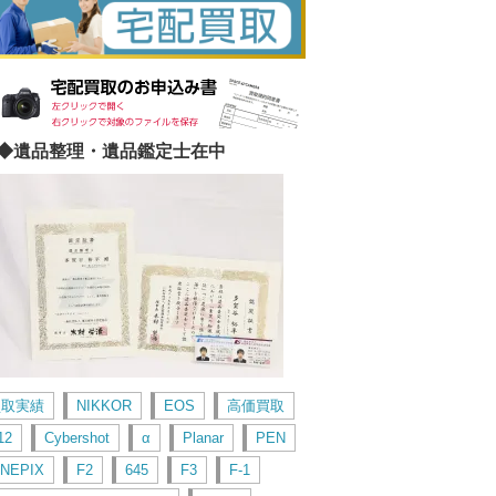
◆遺品整理・遺品鑑定士在中
買取実績
NIKKOR
EOS
高価買取
12
Cybershot
α
Planar
PEN
INEPIX
F2
645
F3
F-1