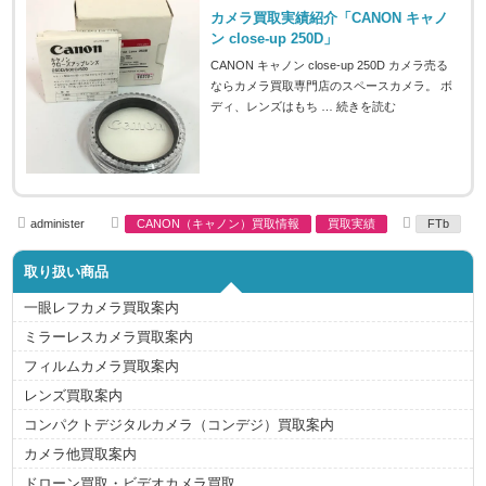
カメラ買取実績紹介「CANON キャノ
ン close-up 250D」
CANON キャノン close-up 250D カメラ売る
ならカメラ買取専門店のスペースカメラ。 ボ
ディ、レンズはもち …
続きを読む
A
C
T
administer
CANON（キャノン）買取情報
買取実績
FTb
u
a
a
t
t
g
h
e
s
取り扱い商品
o
g
r
o
r
一眼レフカメラ買取案内
i
e
ミラーレスカメラ買取案内
s
フィルムカメラ買取案内
レンズ買取案内
コンパクトデジタルカメラ（コンデジ）買取案内
カメラ他買取案内
ドローン買取・ビデオカメラ買取