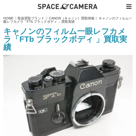
内
HOME
取扱買取ブランド
CANON（キャノン）買取情報
キャノンのフィルム一
容
眼レフカメラ「FTb ブラックボディ 」買取実績
を
ス
キャノンのフィルム一眼レフカメ
キ
ッ
ラ「FTb ブラックボディ 」買取実
プ
績