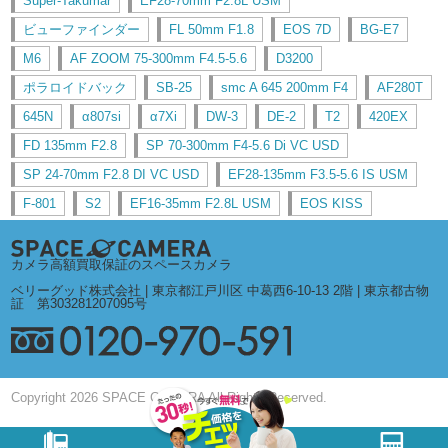
Super-Takumar
EF28-70mm F2.8L USM
ビューファインダー
FL 50mm F1.8
EOS 7D
BG-E7
M6
AF ZOOM 75-300mm F4.5-5.6
D3200
ポラロイドバック
SB-25
smc A 645 200mm F4
AF280T
645N
α807si
α7Xi
DW-3
DE-2
T2
420EX
FD 135mm F2.8
SP 70-300mm F4-5.6 Di VC USD
SP 24-70mm F2.8 DI VC USD
EF28-135mm F3.5-5.6 IS USM
F-801
S2
EF16-35mm F2.8L USM
EOS KISS
カメラ高額買取保証のスペースカメラ
ベリーグッド株式会社 | 東京都江戸川区 中葛西6-10-13 2階 | 東京都古物
証 第303281207095号
Copyright 2026 SPACE CAMERA All Rights Reserved.