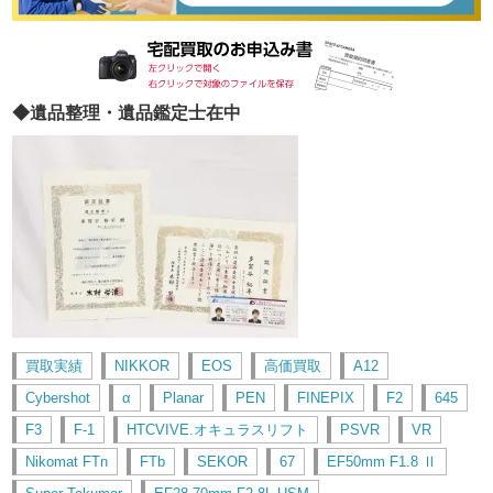
◆遺品整理・遺品鑑定士在中
買取実績
NIKKOR
EOS
高価買取
A12
Cybershot
α
Planar
PEN
FINEPIX
F2
645
F3
F-1
HTCVIVE.オキュラスリフト
PSVR
VR
Nikomat FTn
FTb
SEKOR
67
EF50mm F1.8 Ⅱ