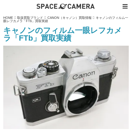
内
HOME
取扱買取ブランド
CANON（キャノン）買取情報
キャノンのフィルム一
容
眼レフカメラ「FTb」買取実績
を
ス
キャノンのフィルム一眼レフカメ
キ
ッ
ラ「FTb」買取実績
プ