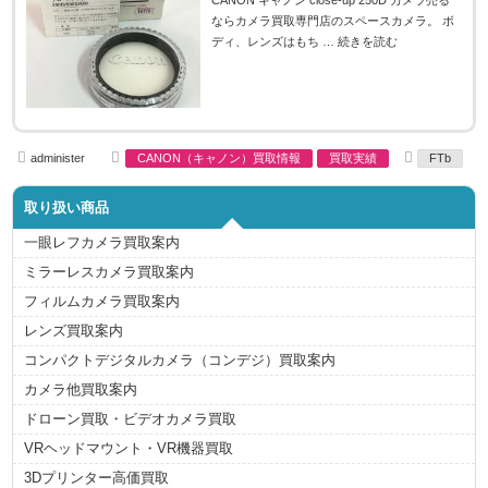
ならカメラ買取専門店のスペースカメラ。 ボ
ディ、レンズはもち …
続きを読む
A
C
T
administer
CANON（キャノン）買取情報
買取実績
FTb
u
a
a
t
t
g
h
e
s
取り扱い商品
o
g
r
o
r
一眼レフカメラ買取案内
i
e
ミラーレスカメラ買取案内
s
フィルムカメラ買取案内
レンズ買取案内
コンパクトデジタルカメラ（コンデジ）買取案内
カメラ他買取案内
ドローン買取・ビデオカメラ買取
VRヘッドマウント・VR機器買取
3Dプリンター高価買取