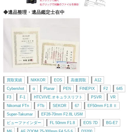
◆遺品整理・遺品鑑定士在中
買取実績
NIKKOR
EOS
高価買取
A12
Cybershot
α
Planar
PEN
FINEPIX
F2
645
F3
F-1
HTCVIVE.オキュラスリフト
PSVR
VR
Nikomat FTn
FTb
SEKOR
67
EF50mm F1.8 Ⅱ
Super-Takumar
EF28-70mm F2.8L USM
ビューファインダー
FL 50mm F1.8
EOS 7D
BG-E7
M6
AF ZOOM 75-300mm F4.5-5.6
D3200