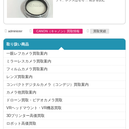
ディ、レンズはもち …
続きを読む
A
C
T
administer
CANON（キャノン）買取情報
買取実績
u
a
a
t
t
g
h
e
s
取り扱い商品
o
g
r
o
r
一眼レフカメラ買取案内
i
e
ミラーレスカメラ買取案内
s
フィルムカメラ買取案内
レンズ買取案内
コンパクトデジタルカメラ（コンデジ）買取案内
カメラ他買取案内
ドローン買取・ビデオカメラ買取
VRヘッドマウント・VR機器買取
3Dプリンター高価買取
ロボット高価買取