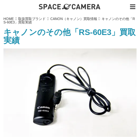
内
HOME
取扱買取ブランド
CANON（キャノン）買取情報
キャノンのその他「R
容
S-60E3」買取実績
を
ス
キャノンのその他「RS-60E3」買取
キ
ッ
実績
プ