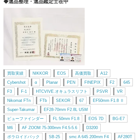
◆遺品整理・遺品鑑定士在中
買取実績
NIKKOR
EOS
高価買取
A12
Cybershot
α
Planar
PEN
FINEPIX
F2
645
F3
F-1
HTCVIVE.オキュラスリフト
PSVR
VR
Nikomat FTn
FTb
SEKOR
67
EF50mm F1.8 Ⅱ
Super-Takumar
EF28-70mm F2.8L USM
ビューファインダー
FL 50mm F1.8
EOS 7D
BG-E7
M6
AF ZOOM 75-300mm F4.5-5.6
D3200
ポラロイドバック
SB-25
smc A 645 200mm F4
AF280T