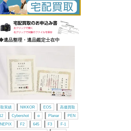
◆遺品整理・遺品鑑定士在中
買取実績
NIKKOR
EOS
高価買取
12
Cybershot
α
Planar
PEN
INEPIX
F2
645
F3
F-1