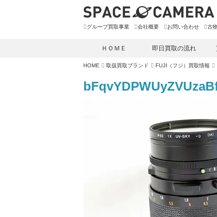
グループ買取事業
会社概要
お問い合わせ
古
ＨＯＭＥ
即日買取の流れ
HOME
取扱買取ブランド
FUJI（フジ）買取情報
bFqvYDPWUyZVUzaB