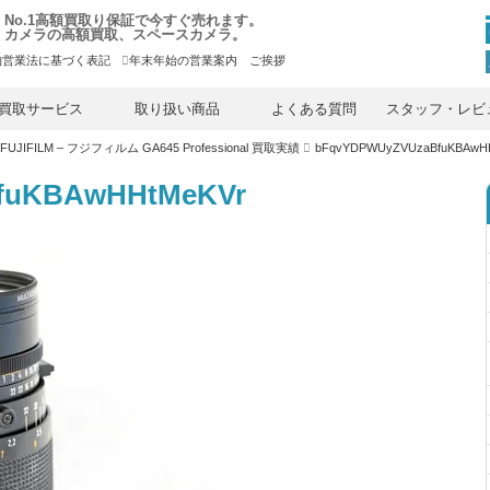
No.1高額買取り保証で今すぐ売れます。
カメラの高額買取、スペースカメラ。
物営業法に基づく表記
年末年始の営業案内 ご挨拶
内
容
買取サービス
取り扱い商品
よくある質問
スタッフ・レビ
を
ス
FUJIFILM – フジフィルム GA645 Professional 買取実績
bFqvYDPWUyZVUzaBfuKBAwH
キ
ッ
プ
fuKBAwHHtMeKVr