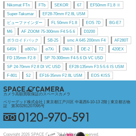
Nikomat FTn
FTb
SEKOR
67
EF50mm F1.8 Ⅱ
Super-Takumar
EF28-70mm F2.8L USM
ビューファインダー
FL 50mm F1.8
EOS 7D
BG-E7
M6
AF ZOOM 75-300mm F4.5-5.6
D3200
ポラロイドバック
SB-25
smc A 645 200mm F4
AF280T
645N
α807si
α7Xi
DW-3
DE-2
T2
420EX
FD 135mm F2.8
SP 70-300mm F4-5.6 Di VC USD
SP 24-70mm F2.8 DI VC USD
EF28-135mm F3.5-5.6 IS USM
F-801
S2
EF16-35mm F2.8L USM
EOS KISS
カメラ高額買取保証のスペースカメラ
ベリーグッド株式会社 | 東京都江戸川区 中葛西6-10-13 2階 | 東京都古物
証 第303281207095号
Copyright 2026 SPACE CAMERA All Rights Reserved.