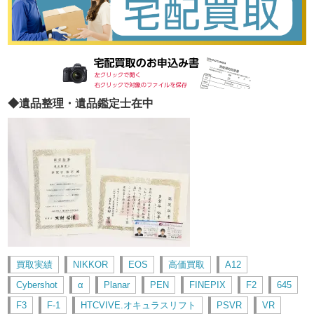
◆遺品整理・遺品鑑定士在中
買取実績
NIKKOR
EOS
高価買取
A12
Cybershot
α
Planar
PEN
FINEPIX
F2
645
F3
F-1
HTCVIVE.オキュラスリフト
PSVR
VR