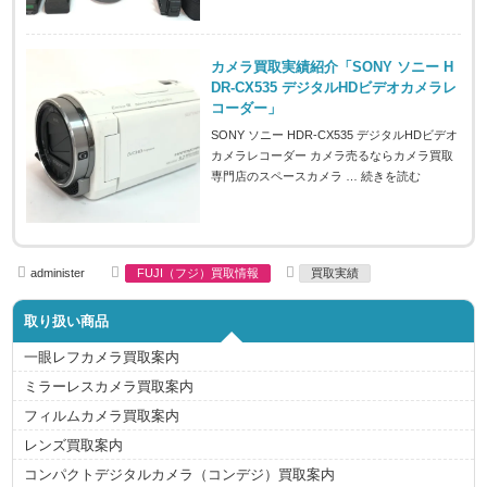
カメラ買取実績紹介「SONY ソニー H
DR-CX535 デジタルHDビデオカメラレ
コーダー」
SONY ソニー HDR-CX535 デジタルHDビデオ
カメラレコーダー カメラ売るならカメラ買取
専門店のスペースカメラ …
続きを読む
A
C
T
administer
FUJI（フジ）買取情報
買取実績
u
a
a
t
t
g
h
e
s
取り扱い商品
o
g
r
o
r
一眼レフカメラ買取案内
i
e
ミラーレスカメラ買取案内
s
フィルムカメラ買取案内
レンズ買取案内
コンパクトデジタルカメラ（コンデジ）買取案内