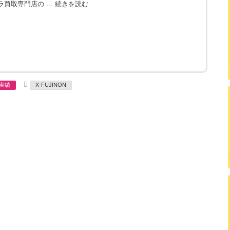
ラ買取専門店の …
続きを読む
T
実績
X-FUJINON
a
g
s