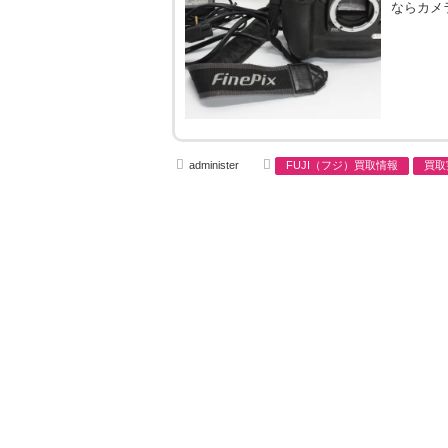
ならカメ
A
C
administer
FUJI（フジ）買取情報
買取
u
a
t
t
h
e
o
g
r
o
r
i
e
s