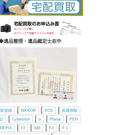
◆遺品整理・遺品鑑定士在中
買取実績
NIKKOR
EOS
高価買取
12
Cybershot
α
Planar
PEN
INEPIX
F2
645
F3
F-1