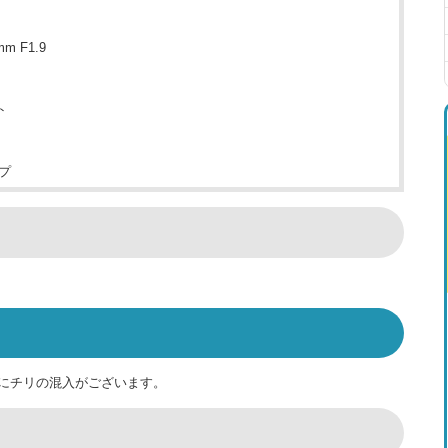
mm F1.9
ト
プ
にチリの混入がございます。