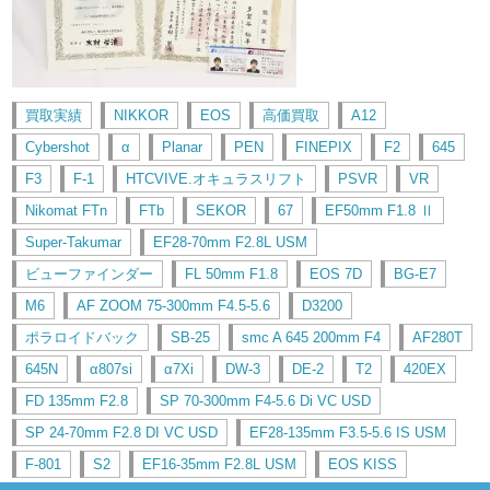
買取実績
NIKKOR
EOS
高価買取
A12
Cybershot
α
Planar
PEN
FINEPIX
F2
645
F3
F-1
HTCVIVE.オキュラスリフト
PSVR
VR
Nikomat FTn
FTb
SEKOR
67
EF50mm F1.8 Ⅱ
Super-Takumar
EF28-70mm F2.8L USM
ビューファインダー
FL 50mm F1.8
EOS 7D
BG-E7
M6
AF ZOOM 75-300mm F4.5-5.6
D3200
ポラロイドバック
SB-25
smc A 645 200mm F4
AF280T
645N
α807si
α7Xi
DW-3
DE-2
T2
420EX
FD 135mm F2.8
SP 70-300mm F4-5.6 Di VC USD
SP 24-70mm F2.8 DI VC USD
EF28-135mm F3.5-5.6 IS USM
F-801
S2
EF16-35mm F2.8L USM
EOS KISS