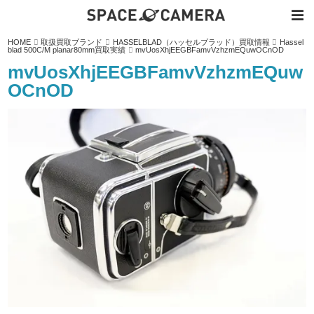
内
HOME
取扱買取ブランド
HASSELBLAD（ハッセルブラッド）買取情報
Hassel
容
blad 500C/M planar80mm買取実績
mvUosXhjEEGBFamvVzhzmEQuwOCnOD
を
ス
mvUosXhjEEGBFamvVzhzmEQuw
キ
ッ
OCnOD
プ