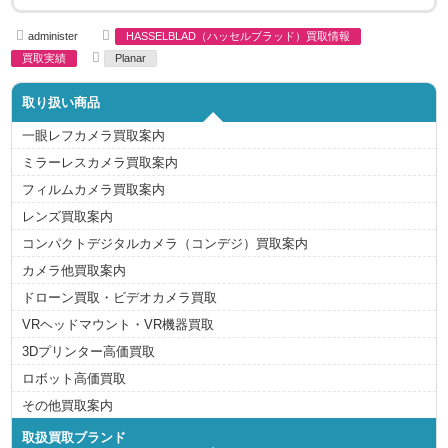
A
C
administer
HASSELBLAD（ハッセルブラッド）買取情報
u
a
T
t
t
買取実績
Planar
a
h
e
g
o
g
s
r
o
取り扱い商品
r
i
e
一眼レフカメラ買取案内
s
ミラーレスカメラ買取案内
フィルムカメラ買取案内
レンズ買取案内
コンパクトデジタルカメラ（コンデジ）買取案内
カメラ他買取案内
ドローン買取・ビデオカメラ買取
VRヘッドマウント・VR機器買取
3Dプリンター高価買取
ロボット高価買取
その他買取案内
取扱買取ブランド