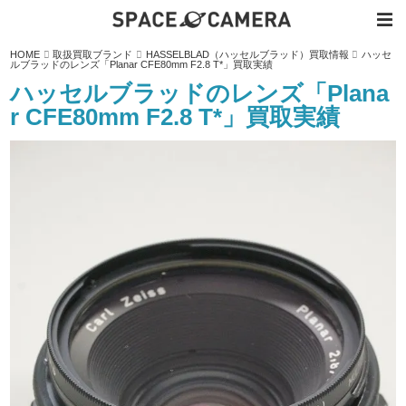
内
HOME
取扱買取ブランド
HASSELBLAD（ハッセルブラッド）買取情報
ハッセ
容
ルブラッドのレンズ「Planar CFE80mm F2.8 T*」買取実績
を
ス
ハッセルブラッドのレンズ「Plana
キ
ッ
r CFE80mm F2.8 T*」買取実績
プ