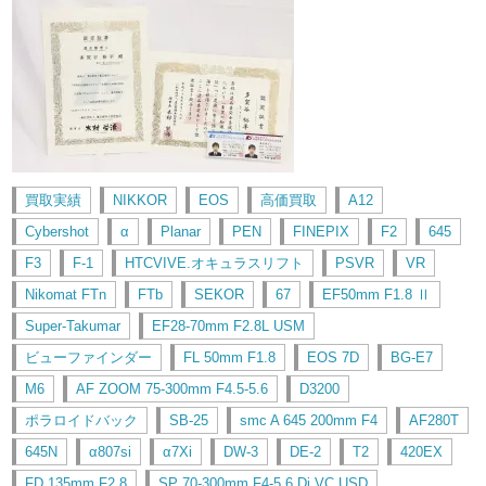
買取実績
NIKKOR
EOS
高価買取
A12
Cybershot
α
Planar
PEN
FINEPIX
F2
645
F3
F-1
HTCVIVE.オキュラスリフト
PSVR
VR
Nikomat FTn
FTb
SEKOR
67
EF50mm F1.8 Ⅱ
Super-Takumar
EF28-70mm F2.8L USM
ビューファインダー
FL 50mm F1.8
EOS 7D
BG-E7
M6
AF ZOOM 75-300mm F4.5-5.6
D3200
ポラロイドバック
SB-25
smc A 645 200mm F4
AF280T
645N
α807si
α7Xi
DW-3
DE-2
T2
420EX
FD 135mm F2.8
SP 70-300mm F4-5.6 Di VC USD