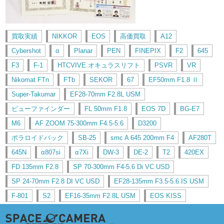
買取実績
NIKKOR
EOS
高価買取
A12
Cybershot
α
Planar
PEN
FINEPIX
F2
645
F3
F-1
HTCVIVE.オキュラスリフト
PSVR
VR
Nikomat FTn
FTb
SEKOR
67
EF50mm F1.8 Ⅱ
Super-Takumar
EF28-70mm F2.8L USM
ビューファインダー
FL 50mm F1.8
EOS 7D
BG-E7
M6
AF ZOOM 75-300mm F4.5-5.6
D3200
ポラロイドバック
SB-25
smc A 645 200mm F4
AF280T
645N
α807si
α7Xi
DW-3
DE-2
T2
420EX
FD 135mm F2.8
SP 70-300mm F4-5.6 Di VC USD
SP 24-70mm F2.8 DI VC USD
EF28-135mm F3.5-5.6 IS USM
F-801
S2
EF16-35mm F2.8L USM
EOS KISS