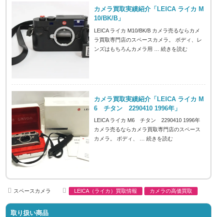
カメラ買取実績紹介「LEICA ライカ M
10/BK/B」
LEICA ライカ M10/BK/B カメラ売るならカメ
ラ買取専門店のスペースカメラ。 ボディ、レ
ンズはもちろんカメラ用 …
続きを読む
カメラ買取実績紹介「LEICA ライカ M
6 チタン 2290410 1996年」
LEICA ライカ M6 チタン 2290410 1996年
カメラ売るならカメラ買取専門店のスペース
カメラ。 ボディ、 …
続きを読む
A
C
スペースカメラ
LEICA（ライカ）買取情報
カメラの高価買取
u
a
t
t
h
e
取り扱い商品
o
g