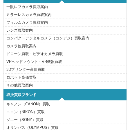
r
o
r
一眼レフカメラ買取案内
i
e
ミラーレスカメラ買取案内
s
フィルムカメラ買取案内
レンズ買取案内
コンパクトデジタルカメラ（コンデジ）買取案内
カメラ他買取案内
ドローン買取・ビデオカメラ買取
VRヘッドマウント・VR機器買取
3Dプリンター高価買取
ロボット高価買取
その他買取案内
取扱買取ブランド
キャノン（CANON）買取
ニコン（NIKON）買取
ソニー（SONY）買取
オリンパス（OLYMPUS）買取