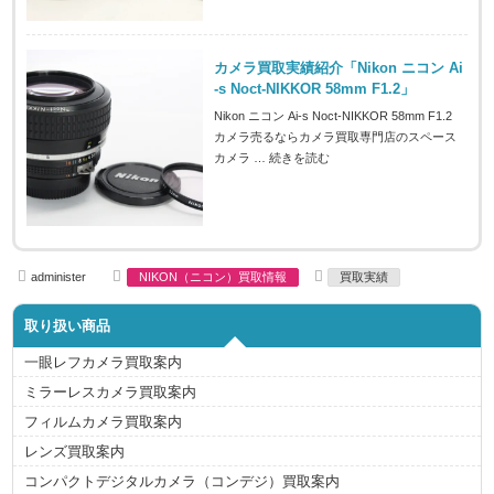
カメラ買取実績紹介「Nikon ニコン Ai
-s Noct-NIKKOR 58mm F1.2」
Nikon ニコン Ai-s Noct-NIKKOR 58mm F1.2
カメラ売るならカメラ買取専門店のスペース
カメラ …
続きを読む
A
C
T
administer
NIKON（ニコン）買取情報
買取実績
u
a
a
t
t
g
h
e
s
取り扱い商品
o
g
r
o
r
一眼レフカメラ買取案内
i
e
ミラーレスカメラ買取案内
s
フィルムカメラ買取案内
レンズ買取案内
コンパクトデジタルカメラ（コンデジ）買取案内