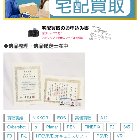
◆遺品整理・遺品鑑定士在中
買取実績
NIKKOR
EOS
高価買取
A12
Cybershot
α
Planar
PEN
FINEPIX
F2
645
F3
F-1
HTCVIVE.オキュラスリフト
PSVR
VR