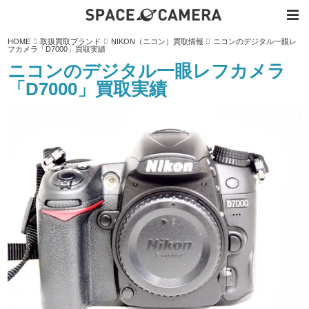
内
HOME
取扱買取ブランド
NIKON（ニコン）買取情報
ニコンのデジタル一眼レ
容
フカメラ「D7000」買取実績
を
ス
ニコンのデジタル一眼レフカメラ
キ
ッ
「D7000」買取実績
プ