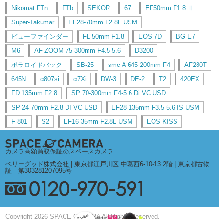
Nikomat FTn
FTb
SEKOR
67
EF50mm F1.8 Ⅱ
Super-Takumar
EF28-70mm F2.8L USM
ビューファインダー
FL 50mm F1.8
EOS 7D
BG-E7
M6
AF ZOOM 75-300mm F4.5-5.6
D3200
ポラロイドバック
SB-25
smc A 645 200mm F4
AF280T
645N
α807si
α7Xi
DW-3
DE-2
T2
420EX
FD 135mm F2.8
SP 70-300mm F4-5.6 Di VC USD
SP 24-70mm F2.8 DI VC USD
EF28-135mm F3.5-5.6 IS USM
F-801
S2
EF16-35mm F2.8L USM
EOS KISS
カメラ高額買取保証のスペースカメラ
ベリーグッド株式会社 | 東京都江戸川区 中葛西6-10-13 2階 | 東京都古物
証 第303281207095号
Copyright 2026 SPACE CAMERA All Rights Reserved.