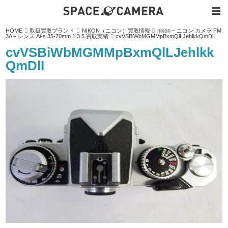
内
HOME
取扱買取ブランド
NIKON（ニコン）買取情報
nikon – ニコン カメラ FM
容
3A + レンズ Ai-s 35-70mm 1:3.5 買取実績
cvVSBiWbMGMMpBxmQlLJehlkkQmDlI
を
ス
cvVSBiWbMGMMpBxmQlLJehlkk
キ
ッ
QmDlI
プ