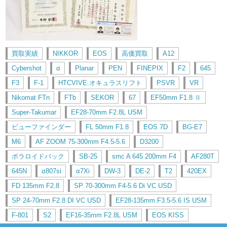
買取実績
NIKKOR
EOS
高価買取
A12
Cybershot
α
Planar
PEN
FINEPIX
F2
645
F3
F-1
HTCVIVE.オキュラスリフト
PSVR
VR
Nikomat FTn
FTb
SEKOR
67
EF50mm F1.8 Ⅱ
Super-Takumar
EF28-70mm F2.8L USM
ビューファインダー
FL 50mm F1.8
EOS 7D
BG-E7
M6
AF ZOOM 75-300mm F4.5-5.6
D3200
ポラロイドバック
SB-25
smc A 645 200mm F4
AF280T
645N
α807si
α7Xi
DW-3
DE-2
T2
420EX
FD 135mm F2.8
SP 70-300mm F4-5.6 Di VC USD
SP 24-70mm F2.8 DI VC USD
EF28-135mm F3.5-5.6 IS USM
F-801
S2
EF16-35mm F2.8L USM
EOS KISS