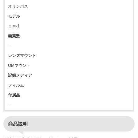
オリンパス
モデル
ＯＭ-1
画素数
–
レンズマウント
OMマウント
記録メディア
フィルム
付属品
–
商品説明