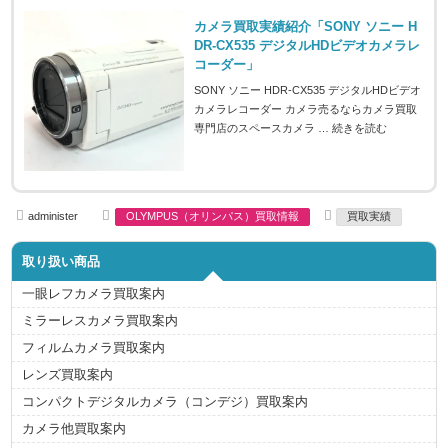
カメラ買取実績紹介「SONY ソニー H
DR-CX535 デジタルHDビデオカメラレ
コーダー」
SONY ソニー HDR-CX535 デジタルHDビデオ
カメラレコーダー カメラ売るならカメラ買取
専門店のスペースカメラ …
続きを読む
A
C
T
administer
OLYMPUS（オリンパス）買取情報
買取実績
u
a
a
t
t
g
h
e
s
取り扱い商品
o
g
r
o
r
一眼レフカメラ買取案内
i
e
ミラーレスカメラ買取案内
s
フィルムカメラ買取案内
レンズ買取案内
コンパクトデジタルカメラ（コンデジ）買取案内
カメラ他買取案内