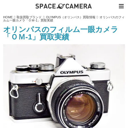
内
HOME
取扱買取ブランド
OLYMPUS（オリンパス）買取情報
オリンパスのフィ
容
ルム一眼カメラ「ＯＭ-1」買取実績
を
ス
オリンパスのフィルム一眼カメラ
キ
ッ
「ＯＭ-1」買取実績
プ