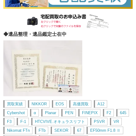
◆遺品整理・遺品鑑定士在中
買取実績
NIKKOR
EOS
高価買取
A12
Cybershot
α
Planar
PEN
FINEPIX
F2
645
F3
F-1
HTCVIVE.オキュラスリフト
PSVR
VR
Nikomat FTn
FTb
SEKOR
67
EF50mm F1.8 Ⅱ