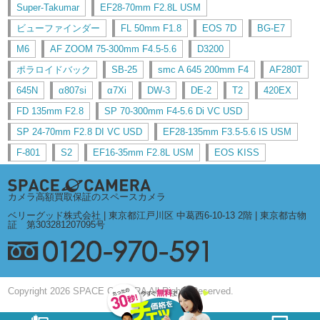
Super-Takumar
EF28-70mm F2.8L USM
ビューファインダー
FL 50mm F1.8
EOS 7D
BG-E7
M6
AF ZOOM 75-300mm F4.5-5.6
D3200
ポラロイドバック
SB-25
smc A 645 200mm F4
AF280T
645N
α807si
α7Xi
DW-3
DE-2
T2
420EX
FD 135mm F2.8
SP 70-300mm F4-5.6 Di VC USD
SP 24-70mm F2.8 DI VC USD
EF28-135mm F3.5-5.6 IS USM
F-801
S2
EF16-35mm F2.8L USM
EOS KISS
カメラ高額買取保証のスペースカメラ
ベリーグッド株式会社 | 東京都江戸川区 中葛西6-10-13 2階 | 東京都古物
証 第303281207095号
Copyright 2026 SPACE CAMERA All Rights Reserved.