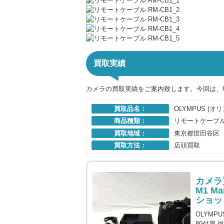
買取実績
カメラの買取実績をご案内致します。今回は、O
買取品名：
OLYMPUS (オ
商品種類：
リモートケーブ
買取地域：
東京都世田谷区
買取方法：
店頭買取
カメラ買
M1 M
ショッ
OLYMPU
80付属 