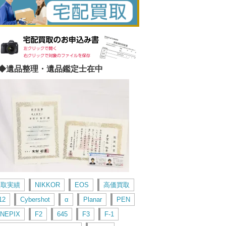
◆遺品整理・遺品鑑定士在中
買取実績
NIKKOR
EOS
高価買取
12
Cybershot
α
Planar
PEN
INEPIX
F2
645
F3
F-1