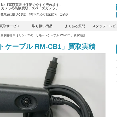
No.1高額買取り保証で今すぐ売れます。
カメラの高額買取、スペースカメラ。
物営業法に基づく表記
年末年始の営業案内 ご挨拶
内
容
買取サービス
取り扱い商品
よくある質問
スタッフ・レビ
を
ス
）買取情報
オリンパスの「リモートケーブル RM-CB1」買取実績
キ
ッ
プ
ケーブル RM-CB1」買取実績