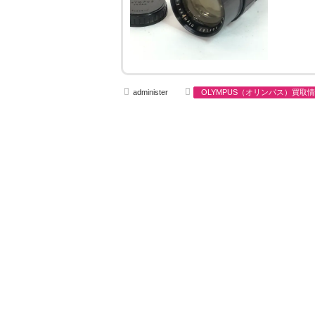
A
C
administer
OLYMPUS（オリンパス）買取
u
a
t
t
h
e
o
g
r
o
r
i
e
s