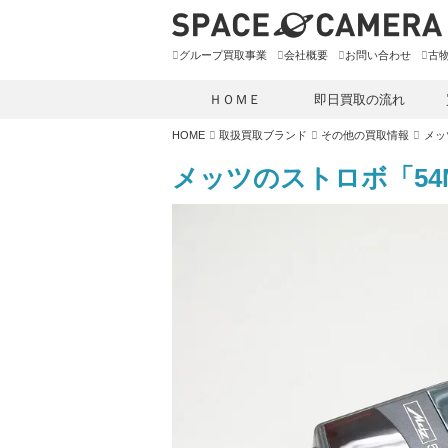
グループ買取事業
会社概要
お問い合わせ
古
ＨＯＭＥ
即日買取の流れ
HOME
取扱買取ブランド
その他の買取情報
メッ
メッツのストロボ「54MZ