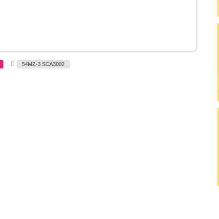
T
54MZ-3 SCA3002
a
g
s