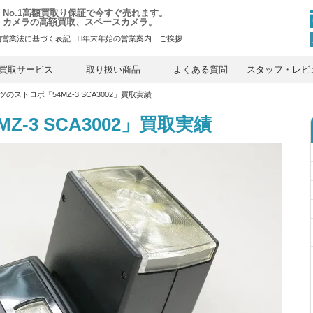
No.1高額買取り保証で今すぐ売れます。
カメラの高額買取、スペースカメラ。
物営業法に基づく表記
年末年始の営業案内 ご挨拶
内
容
買取サービス
取り扱い商品
よくある質問
スタッフ・レビ
を
ス
ツのストロボ「54MZ-3 SCA3002」買取実績
キ
ッ
プ
-3 SCA3002」買取実績