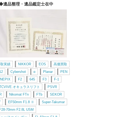
◆遺品整理・遺品鑑定士在中
買取実績
NIKKOR
EOS
高価買取
12
Cybershot
α
Planar
PEN
INEPIX
F2
645
F3
F-1
TCVIVE.オキュラスリフト
PSVR
R
Nikomat FTn
FTb
SEKOR
7
EF50mm F1.8 Ⅱ
Super-Takumar
F28-70mm F2.8L USM