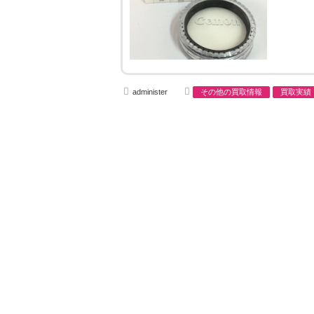
A
C
administer
その他の買取情報
買取実績
u
a
t
t
h
e
o
g
r
o
r
i
e
s