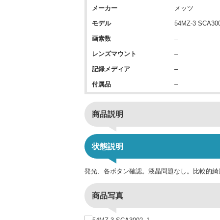
メーカー
メッツ
モデル
54MZ-3 SCA30
画素数
–
レンズマウント
–
記録メディア
–
付属品
–
商品説明
状態説明
発光、各ボタン確認。液晶問題なし。比較的綺
商品写真