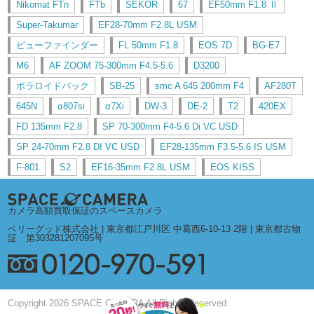
Nikomat FTn
FTb
SEKOR
67
EF50mm F1.8 Ⅱ
Super-Takumar
EF28-70mm F2.8L USM
ビューファインダー
FL 50mm F1.8
EOS 7D
BG-E7
M6
AF ZOOM 75-300mm F4.5-5.6
D3200
ポラロイドバック
SB-25
smc A 645 200mm F4
AF280T
645N
α807si
α7Xi
DW-3
DE-2
T2
420EX
FD 135mm F2.8
SP 70-300mm F4-5.6 Di VC USD
SP 24-70mm F2.8 DI VC USD
EF28-135mm F3.5-5.6 IS USM
F-801
S2
EF16-35mm F2.8L USM
EOS KISS
カメラ高額買取保証のスペースカメラ
ベリーグッド株式会社 | 東京都江戸川区 中葛西6-10-13 2階 | 東京都古物
証 第303281207095号
Copyright 2026 SPACE CAMERA All Rights Reserved.