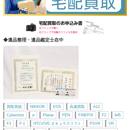
◆遺品整理・遺品鑑定士在中
買取実績
NIKKOR
EOS
高価買取
A12
Cybershot
α
Planar
PEN
FINEPIX
F2
645
F3
F-1
HTCVIVE.オキュラスリフト
PSVR
VR