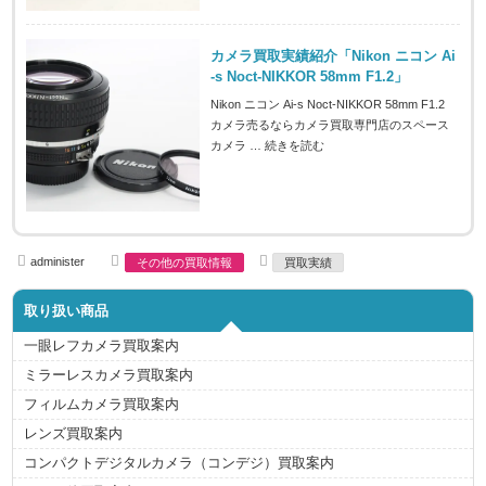
カメラ買取実績紹介「Nikon ニコン Ai
-s Noct-NIKKOR 58mm F1.2」
Nikon ニコン Ai-s Noct-NIKKOR 58mm F1.2
カメラ売るならカメラ買取専門店のスペース
カメラ …
続きを読む
A
C
T
administer
その他の買取情報
買取実績
u
a
a
t
t
g
h
e
s
取り扱い商品
o
g
r
o
r
一眼レフカメラ買取案内
i
e
ミラーレスカメラ買取案内
s
フィルムカメラ買取案内
レンズ買取案内
コンパクトデジタルカメラ（コンデジ）買取案内