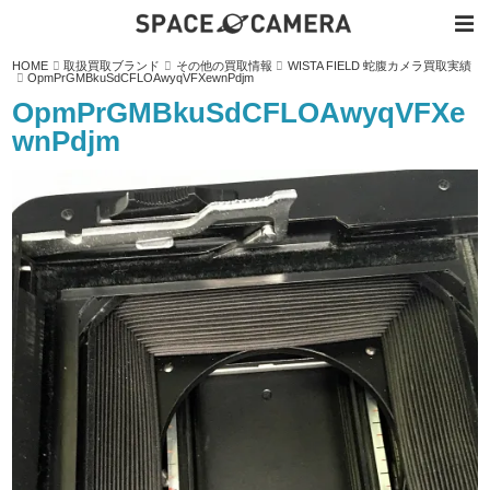
内
HOME
取扱買取ブランド
その他の買取情報
WISTA FIELD 蛇腹カメラ買取実績
容
OpmPrGMBkuSdCFLOAwyqVFXewnPdjm
を
ス
OpmPrGMBkuSdCFLOAwyqVFXe
キ
ッ
wnPdjm
プ