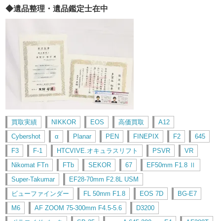
◆遺品整理・遺品鑑定士在中
買取実績
NIKKOR
EOS
高価買取
A12
Cybershot
α
Planar
PEN
FINEPIX
F2
645
F3
F-1
HTCVIVE.オキュラスリフト
PSVR
VR
Nikomat FTn
FTb
SEKOR
67
EF50mm F1.8 Ⅱ
Super-Takumar
EF28-70mm F2.8L USM
ビューファインダー
FL 50mm F1.8
EOS 7D
BG-E7
M6
AF ZOOM 75-300mm F4.5-5.6
D3200