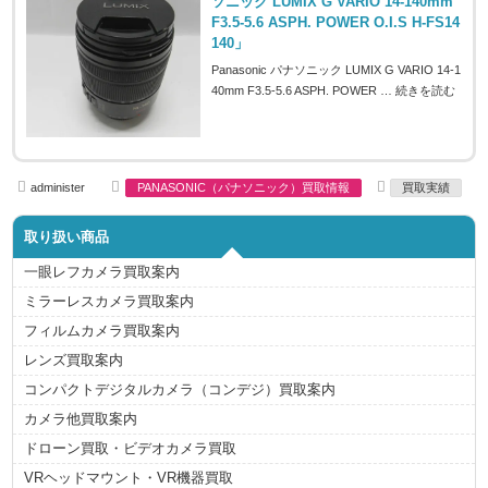
ソニック LUMIX G VARIO 14-140mm
F3.5-5.6 ASPH. POWER O.I.S H-FS14
140」
Panasonic パナソニック LUMIX G VARIO 14-1
40mm F3.5-5.6 ASPH. POWER …
続きを読む
A
C
T
administer
PANASONIC（パナソニック）買取情報
買取実績
u
a
a
t
t
g
h
e
s
取り扱い商品
o
g
r
o
r
一眼レフカメラ買取案内
i
e
ミラーレスカメラ買取案内
s
フィルムカメラ買取案内
レンズ買取案内
コンパクトデジタルカメラ（コンデジ）買取案内
カメラ他買取案内
ドローン買取・ビデオカメラ買取
VRヘッドマウント・VR機器買取