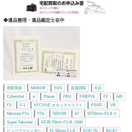
◆遺品整理・遺品鑑定士在中
買取実績
NIKKOR
EOS
高価買取
A12
Cybershot
α
Planar
PEN
FINEPIX
F2
645
F3
F-1
HTCVIVE.オキュラスリフト
PSVR
VR
Nikomat FTn
FTb
SEKOR
67
EF50mm F1.8 Ⅱ
Super-Takumar
EF28-70mm F2.8L USM
ビューファインダー
FL 50mm F1.8
EOS 7D
BG-E7