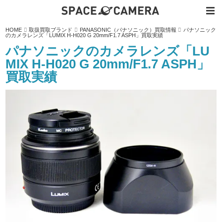
内
HOME
取扱買取ブランド
PANASONIC（パナソニック）買取情報
パナソニック
容
のカメラレンズ「LUMIX H-H020 G 20mm/F1.7 ASPH」買取実績
を
ス
パナソニックのカメラレンズ「LU
キ
ッ
MIX H-H020 G 20mm/F1.7 ASPH」
プ
買取実績