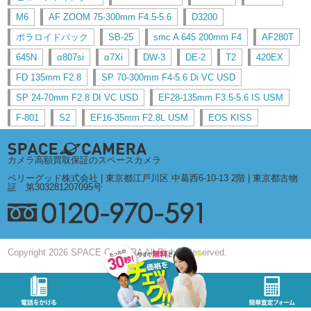
M6
AF ZOOM 75-300mm F4.5-5.6
D3200
ポラロイドバック
SB-25
smc A 645 200mm F4
AF280T
645N
α807si
α7Xi
DW-3
DE-2
T2
420EX
FD 135mm F2.8
SP 70-300mm F4-5.6 Di VC USD
SP 24-70mm F2.8 DI VC USD
EF28-135mm F3.5-5.6 IS USM
F-801
S2
EF16-35mm F2.8L USM
EOS KISS
カメラ高額買取保証のスペースカメラ
ベリーグッド株式会社 | 東京都江戸川区 中葛西6-10-13 2階 | 東京都古物
証 第303281207095号
Copyright 2026 SPACE CAMERA All Rights Reserved.