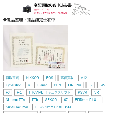
◆遺品整理・遺品鑑定士在中
買取実績
NIKKOR
EOS
高価買取
A12
Cybershot
α
Planar
PEN
FINEPIX
F2
645
F3
F-1
HTCVIVE.オキュラスリフト
PSVR
VR
Nikomat FTn
FTb
SEKOR
67
EF50mm F1.8 Ⅱ
Super-Takumar
EF28-70mm F2.8L USM