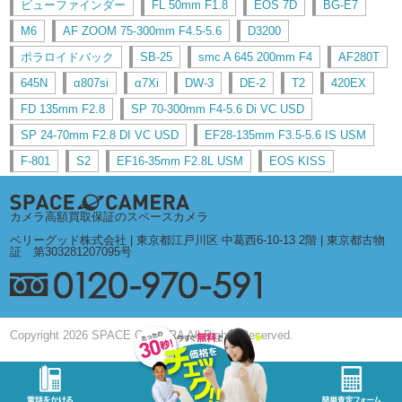
ビューファインダー
FL 50mm F1.8
EOS 7D
BG-E7
M6
AF ZOOM 75-300mm F4.5-5.6
D3200
ポラロイドバック
SB-25
smc A 645 200mm F4
AF280T
645N
α807si
α7Xi
DW-3
DE-2
T2
420EX
FD 135mm F2.8
SP 70-300mm F4-5.6 Di VC USD
SP 24-70mm F2.8 DI VC USD
EF28-135mm F3.5-5.6 IS USM
F-801
S2
EF16-35mm F2.8L USM
EOS KISS
カメラ高額買取保証のスペースカメラ
ベリーグッド株式会社 | 東京都江戸川区 中葛西6-10-13 2階 | 東京都古物
証 第303281207095号
Copyright 2026 SPACE CAMERA All Rights Reserved.