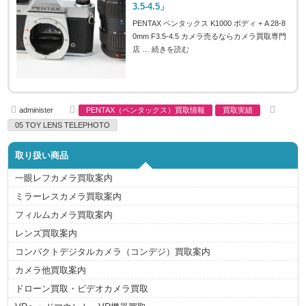
3.5-4.5」
PENTAX ペンタックス K1000 ボディ + A 28-8
0mm F3.5-4.5 カメラ売るならカメラ買取専門
店 …
続きを読む
A
C
T
administer
PENTAX（ペンタックス）買取情報
買取実績
u
a
a
t
t
g
05 TOY LENS TELEPHOTO
h
e
s
o
g
r
o
取り扱い商品
r
i
e
一眼レフカメラ買取案内
s
ミラーレスカメラ買取案内
フィルムカメラ買取案内
レンズ買取案内
コンパクトデジタルカメラ（コンデジ）買取案内
カメラ他買取案内
ドローン買取・ビデオカメラ買取