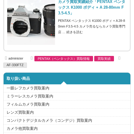
カメラ買取実績紹介「PENTAX ペンタ
ックス K1000 ボディ + A 28-80mm F
3.5-4.5」
PENTAX ペンタックス K1000 ボディ + A 28-8
0mm F3.5-4.5 カメラ売るならカメラ買取専門
店 …
続きを読む
A
C
T
administer
PENTAX（ペンタックス）買取情報
買取実績
u
a
a
t
t
g
AF-330FTZ
h
e
s
o
g
r
o
取り扱い商品
r
i
e
一眼レフカメラ買取案内
s
ミラーレスカメラ買取案内
フィルムカメラ買取案内
レンズ買取案内
コンパクトデジタルカメラ（コンデジ）買取案内
カメラ他買取案内