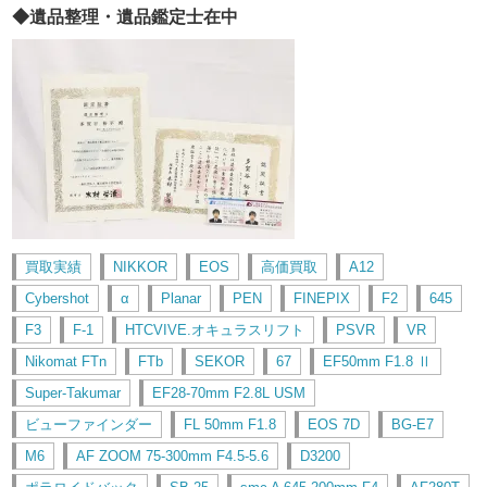
◆遺品整理・遺品鑑定士在中
買取実績
NIKKOR
EOS
高価買取
A12
Cybershot
α
Planar
PEN
FINEPIX
F2
645
F3
F-1
HTCVIVE.オキュラスリフト
PSVR
VR
Nikomat FTn
FTb
SEKOR
67
EF50mm F1.8 Ⅱ
Super-Takumar
EF28-70mm F2.8L USM
ビューファインダー
FL 50mm F1.8
EOS 7D
BG-E7
M6
AF ZOOM 75-300mm F4.5-5.6
D3200